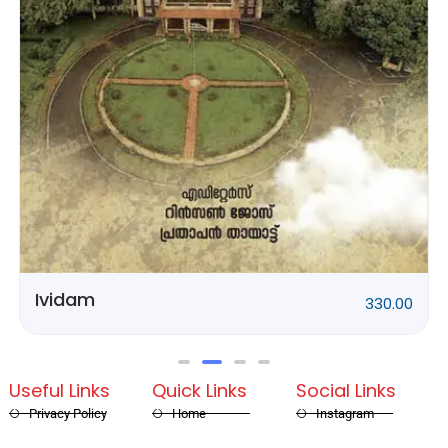
Rithubhethangal
320.00
Useful Links
Quick Links
Social Links
Privacy Policy
Home
Instagram