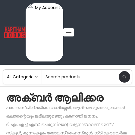
My Account
അക്ബർ ആലിക്കര
പാലക്കാട് ജില്ലയിലെ ചാലിശ്ശേരി, ആലിക്കര മുണ്ടംപുലാക്കൽ
കലന്തന്റെയും ജമീലയുടെയും മകനായി ജനനം.
ടി.എം.എച്ച്.എസ്. പെരുമ്പിലാവ്, വട്ടേനാട് ഗവൺമെൻ്റ്
സ്‌കൂൾ, കുന്നംകുളം ബോയ്‌സ്‌ ഹൈസ്‌കൂൾ, ശ്രീ കേരളവർമ്മ