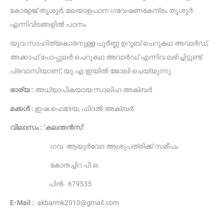
കോളേജ് തൃശൂർ, മലയാളപഠന ഗവേഷണകേന്ദ്രം തൃശൂർ
എന്നിവിടങ്ങളിൽ പഠനം.
യുവ സാഹിത്യകാരനുള്ള പൂർണ്ണ ഉറൂബ് ചെറുകഥ അവാർഡ്,
അക്കാഫ് പോപ്പുലർ ചെറുകഥ അവാർഡ് എന്നിവ ലഭിച്ചിട്ടുണ്ട്.
പ്രവാസിയാണ്, യു.എ.ഇയിൽ ജോലി ചെയ്യുന്നു.
ഭാര്യ :
അധ്യാപികയായ സാലിഹ അക്ബർ
മക്കൾ :
ഇഷ ഫെദേയ, ഫിദൽ അക്ബർ
വിലാസം : ‘കലന്തൻസ്’
ഗവ. ആയുർവേദ ആശുപത്രിക്ക് സമീപം
കോതച്ചിറ പി.ഒ.
പിൻ- 679535
E-Mail :
akbarmk2010@gmail.com