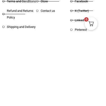
Terms and Conditions
Store
Facebook
Refund and Returns
Contact us
X (Twitter)
0
Policy
Linked in
Shipping and Delivery
Pinterest
Copyright © 2025 Haritham Books. All
Designed and Developed by
Xpertos.in
rights reserved