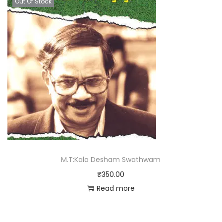
Out Of Stock
M.T:Kala Desham Swathwam
₹
350.00
Read more