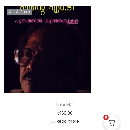
Out Of Stock
Ente M.T
₹
160.00
0
Read more