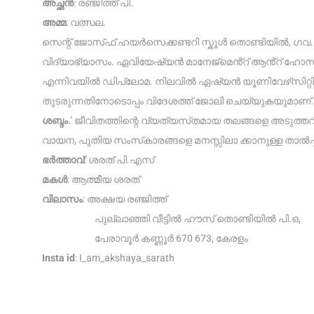
അച്ഛൻ
: രഞ്ജിത്ത് പി.
അമ്മ
: വത്സല.
സെന്റ് ജോസ്‌ഫ് ഹയർസെക്കണ്ടറി സ്കൂ‌ൾ തൊണ്ടിയിൽ, ഗവ.
വിദ്യാഭ്യാസം. ഏവിയേഷ്യൻ മാനേജ്‌മെൻ്റ് ആൻ്റ് ഹോസ്‌പ
എന്നിവയിൽ ഡിപ്ലോമ. നിലവിൽ ഏഷ്യൻ യൂണിവേഴ്‌സിറ്റ
തുടരുന്നതിനോടൊപ്പം വിദേശത്ത് ജോലി ചെയ്യുകയുമാണ
ശബ്ദം
.’ ജീവിതത്തിന്റെ വ്യത്യസ്‌തമായ തലങ്ങളെ അടുത്ത
വായന, പുതിയ സംസ്‌കാരങ്ങളെ മനസ്സിലാ ക്കാനുള്ള താൽപ
ഭർത്താവ്
: ശരത് പി.എസ്
മകൾ
: ആത്മീയ ശരത്
വിലാസം
: അക്ഷയ രഞ്ജിത്ത്
പുല്ലാഞ്ഞി വീട്ടിൽ ഹൗസ് തൊണ്ടിയിൽ പി.ഒ,
പേരാവൂർ കണ്ണൂർ 670 673, കേരളം
Insta id
: I_am_akshaya_sarath