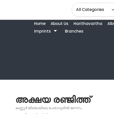
Home
About Us
Harithavartha
Al
Imprints
Branches
അക്ഷയ രഞ്ജിത്ത്
കണ്ണൂർ ജില്ലയിലെ പേരാവൂരിൽ ജനനം.