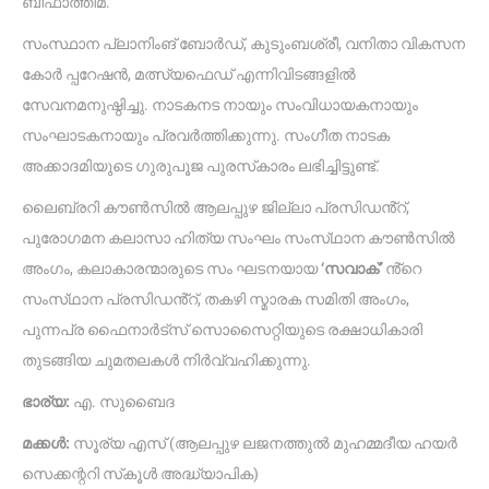
ബീഫാത്തിമ.
സംസ്ഥാന പ്ലാനിംങ് ബോർഡ്, കുടുംബശ്രീ, വനിതാ വികസന
കോർ പ്പറേഷൻ, മത്സ്യഫെഡ് എന്നിവിടങ്ങളിൽ
സേവനമനുഷ്ഠിച്ചു. നാടകനട നായും സംവിധായകനായും
സംഘാടകനായും പ്രവർത്തിക്കുന്നു. സംഗീത നാടക
അക്കാദമിയുടെ ഗുരുപൂജ പുരസ്‌കാരം ലഭിച്ചിട്ടുണ്ട്.
ലൈബ്രറി കൗൺസിൽ ആലപ്പുഴ ജില്ലാ പ്രസിഡൻ്റ്,
പുരോഗമന കലാസാ ഹിത്യ സംഘം സംസ്‌ഥാന കൗൺസിൽ
അംഗം, കലാകാരന്മാരുടെ സം ഘടനയായ
‘സവാക്’
ൻ്റെ
സംസ്‌ഥാന പ്രസിഡൻ്റ്, തകഴി സ്മാരക സമിതി അംഗം,
പുന്നപ്ര ഫൈനാർട്‌സ് സൊസൈറ്റിയുടെ രക്ഷാധികാരി
തുടങ്ങിയ ചുമതലകൾ നിർവ്വഹിക്കുന്നു.
ഭാര്യ:
എ. സുബൈദ
മക്കൾ:
സൂര്യ എസ് (ആലപ്പുഴ ലജനത്തുൽ മുഹമ്മദീയ ഹയർ
സെക്കന്ററി സ്‌കൂൾ അദ്ധ്യാപിക)