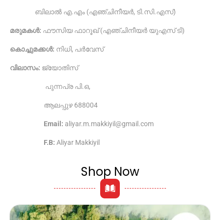
ബിലാൽ എ.എം (എഞ്ചിനീയർ, ടി.സി.എസ്)
മരുമകൾ:
ഫൗസിയ ഫാറൂഖ് (എഞ്ചിനീയർ യുഎസ് ടി)
കൊച്ചുമക്കൾ:
നിധി, പർവേസ്
വിലാസം:
ജ്യോതിസ്
പുന്നപ്ര പി.ഒ,
ആലപ്പുഴ 688004
Email:
aliyar.m.makkiyil@gmail.com
F.B:
Aliyar Makkiyil
Shop Now