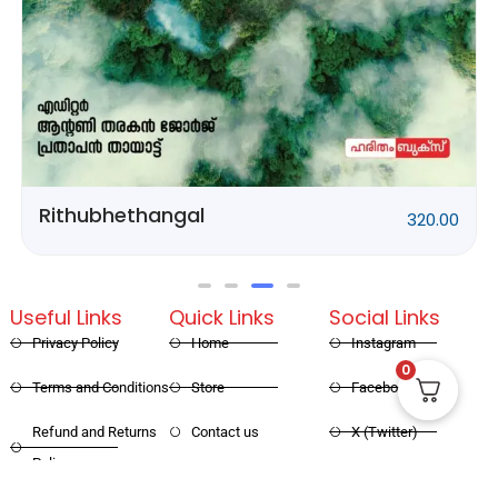
Rithubhethangal
320.00
Useful Links
Quick Links
Social Links
Privacy Policy
Home
Instagram
0
Terms and Conditions
Store
Facebook
Refund and Returns
Contact us
X (Twitter)
Policy
Linked in