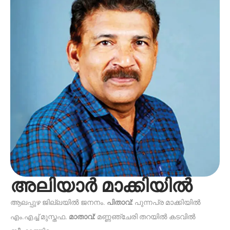
അലിയാർ മാക്കിയിൽ
ആലപ്പുഴ ജില്ലയിൽ ജനനം.
പിതാവ്:
പുന്നപ്ര മാക്കിയിൽ
എം.എച്ച് മുസ്ത‌ഫ.
മാതാവ്:
മണ്ണഞ്ചേരി തറയിൽ കടവിൽ