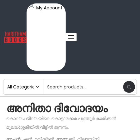
My Account
അനിതാ ദിവോദയം
കൊല്ലം ജില്ലയിലെ കൊട്ടാരക്കര പുത്തൂർ കാരിക്കൽ
മുല്ലശ്ശേരിയിൽ വീട്ടിൽ ജനനം.
അച്ഛൻ:
എൻ. രവീന്ദ്രൻ.
അമ്മ
: ബി. വിലാസിനി.