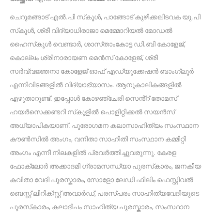
ചെറുമങ്ങാട് എൽ.പി സ്‌കൂൾ, പാങ്ങോട് കുഴിക്കലിടവക യു.പി
സ്‌കൂൾ, ശ്രീ വിദ്യാധിരാജാ മെമ്മോറിയൽ മോഡൽ
ഹൈസ്‌കൂൾ വെണ്ടാർ, ശാസ്‌താംകോട്ട ഡി.ബി കോളേജ്,
കൊല്ലം ശ്രീനാരായണ മെൻസ് കോളേജ്, ശ്രീ
സർവ്വജ്ഞനാ കോളേജ് ഓഫ് എഡ്യൂക്കേഷൻ ബാംഗ്ലൂർ
എന്നിവിടങ്ങളിൽ വിദ്യാഭ്യാസം. ആനുകാലികങ്ങളിൽ
എഴുതാറുണ്ട്. ഇപ്പോൾ കോഴഞ്ചേരി സെൻ്റ് തോമസ്
ഹയർസെക്കണ്ടറി സ്‌കൂളിൽ പൊളിറ്റിക്കൽ സയൻസ്
അധ്യാപികയാണ്. പുരോഗമന കലാസാഹിത്യം സംസ്ഥാന
കൗൺസിൽ അംഗം, വനിതാ സാഹിതി സംസ്ഥാന കമ്മിറ്റി
അംഗം എന്നീ നിലകളിൽ പ്രവർത്തിച്ചുവരുന്നു. കേരള
ഫോക്ലോർ അക്കാദമി ഗ്രാമസന്ധ്യാ പുരസ്‌കാരം, ജനകീയ
കവിതാ വേദി പുരസ്കാരം, സോളോ ലേഡി ഫിലിം ഫെസ്റ്റിവൽ
ബെസ്റ്റ് ലിറിക്സ്റ്റ് അവാർഡ്, പരസ്പ‌രം സാഹിത്യവേദിയുടെ
പുരസ്‌കാരം, കലാദീപം സാഹിത്യ പുരസ്കാരം, സംസ്ഥാന