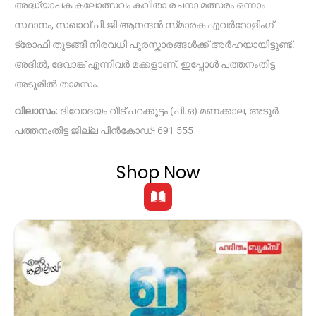
അദ്ധ്യാപക കലോത്സവം കവിതാ രചനാ മത്സരം ഒന്നാം
സ്ഥാനം, സഖാവ് പി.ജി ആനന്ദൻ സ്‌മാരക എവർറോളിംഗ്
ട്രോഫി തുടങ്ങി നിരവധി പുരസ്കാരങ്ങൾക്ക് അർഹയായിട്ടുണ്ട്.
അദിൽ, ദേവാങ്ക് എന്നിവർ മക്കളാണ്. ഇപ്പോൾ പത്തനംതിട്ട
അടൂരിൽ താമസം.
വിലാസം:
ദിവോദയം വീട് പറക്കൂട്ടം (പി.ഒ) മണക്കാല, അടൂർ
പത്തനംതിട്ട ജില്ല പിൻകോഡ്- 691 555
Shop Now