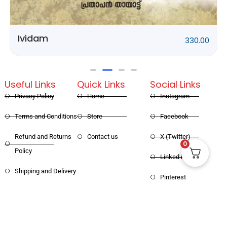
0.00
Rithubhethangal
320
Useful Links
Quick Links
Social Links
Privacy Policy
Home
Instagram
Terms and Conditions
Store
Facebook
Refund and Returns
Contact us
X (Twitter)
0
Policy
Linked in
Shipping and Delivery
Pinterest