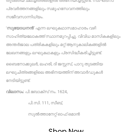
തുടങ്ങിയ ചലച്ചിത്രങ്ങളിൽ അഭിനയിച്ചിട്ടുണ്ട്. സംഘടനാ
പ്രവർത്തനങ്ങളിലും സമൂഹസേവനത്തിലും
സജീവസാന്നിധ്യം.
‘
സുയോധനൻ’
എന്ന ലഘുകഥാസമാഹാരം വഴി
സാഹിത്യലോകത്ത് സ്ഥാനമുറപ്പിച്ചു. വിവിധ മാസികകളിലും
അന്തർജാല പത്രികകളിലും മറ്റ് ആനുകാലികങ്ങളിൽ
ലേഖനങ്ങളും ലഘുകഥകളും പ്രസിദ്ധീകരിച്ചിട്ടുണ്ട്.
ബൈനോക്കുലർ, ലഹരി, ദി ജസ്റ്റസ്, പാറു തുടങ്ങിയ
ലഘുചിത്രങ്ങളിലെ അഭിനയത്തിന് അവാർഡുകൾ
നേടിയിട്ടുണ്ട്.
വിലാസം:
പി.ബോക്‌സ്‌ നം. 1624,
പി.സി. 111, സീബ്,
സുൽത്താനേറ്റ് ഓഫ് ഒമാൻ
Shop Now