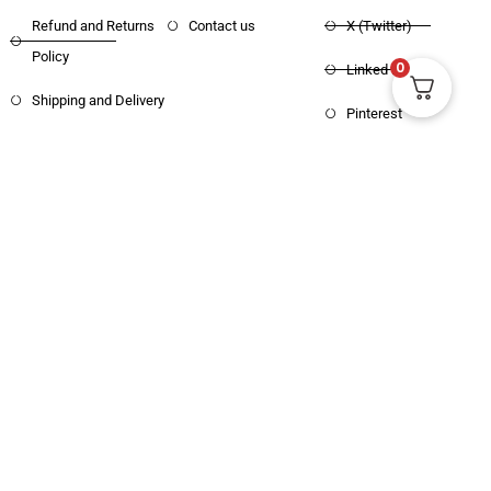
Refund and Returns
Contact us
X (Twitter)
0
Policy
Linked in
Shipping and Delivery
Pinterest
Copyright © 2025 Haritham Books. All
Designed and Developed by
Xpertos.in
rights reserved