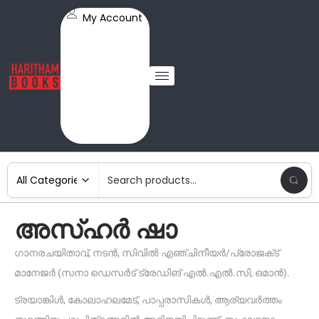
My Account
അസ്ഹർ ഷാ
ഗാനരചയിതാവ്, നടൻ, സിവിൽ എഞ്ചിനീയർ/പ്രോജക്‌ട്
മാനേജർ (സനാ ഡെസർട് ട്രേഡിങ് എൽ.എൽ.സി, ഒമാൻ).
ട്രയാങ്കിൾ, കോലാഹലമേട്, പാപ്പരാസികൾ, ആര്യവർത്തം