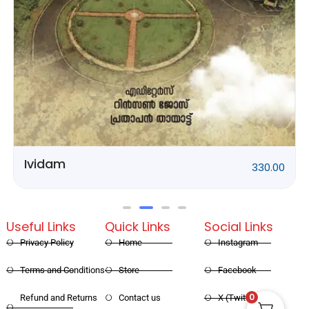
Rithubhethangal
320.00
Useful Links
Quick Links
Social Links
Privacy Policy
Home
Instagram
Terms and Conditions
Store
Facebook
0
Refund and Returns
Contact us
X (Twitter)