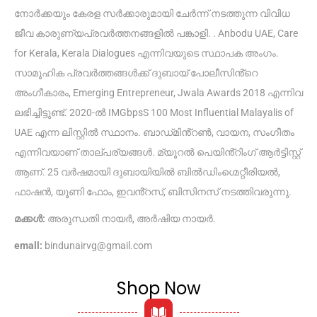
നോർക്കയും കേരള സർക്കാരുമായി ചേർന്ന് നടത്തുന്ന വിവിധ
ജീവ കാരുണ്യപ്രവർത്തനങ്ങളിൽ പങ്കാളി. . Anbodu UAE, Care
for Kerala, Kerala Dialogues എന്നിവയുടെ സ്ഥാപക അംഗം.
സാമൂഹിക പ്രവർത്തങ്ങൾക്ക് ദുബായ് പോലീസിൻ്റെ
അംഗീകാരം, Emerging Entrepreneur, Jwala Awards 2018 എന്നിവ
ലഭിച്ചിട്ടുണ്ട്. 2020-ൽ IMGbpsS 100 Most Influential Malayalis of
UAE എന്ന ലിസ്റ്റിൽ സ്ഥാനം. ബാഡ്‌മിൻ്റൺ, വായന, സംഗീതം
എന്നിവയാണ് താല്പര്യങ്ങൾ. മ്യൂറൽ പെയിൻ്റിംഗ് ആർട്ടിസ്റ്റ്
ആണ്. 25 വർഷമായി ദുബായിയിൽ ബിൽഡിംഗ്മെറ്റീരിയൽ,
ഫാഷൻ, യൂണി ഫോം, ഇവൻ്റസ്, ബിസിനസ് നടത്തിവരുന്നു.
മക്കൾ:
അരുന്ധതി നായർ, അർഷിയ നായർ.
emall:
bindunairvg@gmail.com
Shop Now