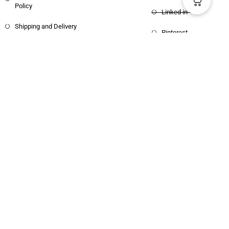
Policy
Linked in
Shipping and Delivery
Pinterest
Copyright © 2025 Haritham Books. All
Designed and Developed by
Xpertos.in
rights reserved