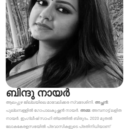
ബിന്ദു നായർ
ആലപ്പുഴ ജില്ലയിലെ മാവേലിക്കര സ്വദേശിനി.
അച്ഛൻ
:
പുല്ലമ്പള്ളിൽ ഗോപാലകൃഷ്ണൻ നായർ.
അമ്മ
: അമ്പനാട്ട് ലളിത
നായർ. ഇംഗ്ലീഷ് സാഹി ത്യത്തിൽ ബിരുദം. 2020 മുതൽ
ലോകകേരളസഭയിൽ പ്രവാസികളുടെ പ്രതിനിധിയാണ്