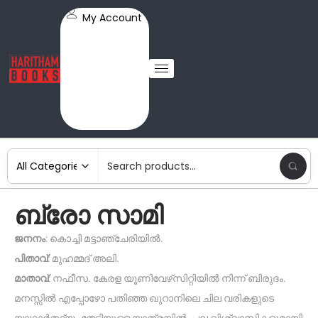
My Account
ബ്രോ സാമി
ജനനം
: കൊച്ചി മട്ടാഞ്ചേരിയിൽ.
പിതാവ്
: മുഹമ്മദ് അലി.
മാതാവ്
: നഫീസ. കേരള യൂണിവേഴ്‌സിറ്റിയിൽ നിന്ന് ബിരുദം.
മനസ്സിൽ എപ്പോഴോ പതിഞ്ഞ ഖുറാനിലെ ചില വരികളുടെ
യാഥാർത്ഥ്യം തേടിയുള്ള യാത്രയിൽ, പല വിശ്വാസികളുമായി