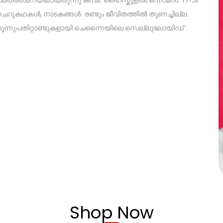
ചെറുകഥകൾ, നാടകങ്ങൾ. രണ്ടും ജീവിതത്തിൽ തുണച്ചില്ല.
്. മൂന്നുപതിറ്റാണ്ടുകളായി ചെന്നൈയിലെ സെല്ലുലോയിഡ്
Shop Now