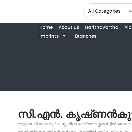
Home
About Us
Harithavartha
Al
Imprints
Branches
സി.എൻ. കൃഷ്‌ണൻകുട്
ആറ്റിങ്ങൽ മണമ്പൂർ ചെറ്റിവിളാകത്ത് അറപ്പുരവീട്ടിൽ ജനനമെ
അനിശ്ചിതത്വത്തിന്റെ ദുർഘടപാ തയിൽ വലിച്ചെറിയപ്പെട്ടു