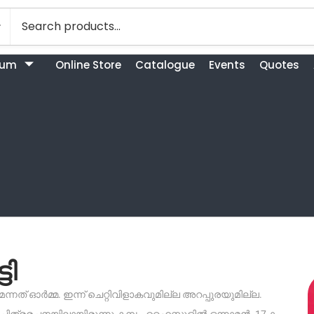
bum
Online Store
Catalogue
Events
Quotes
ടി
ന്നത് ഓർമ്മ. ഇന്ന് ചെറ്റിവിളാകവുമില്ല അറപ്പുരയുമില്ല.
. ചിത്രരചനയിലായിരുന്നു കമ്പം. ഹൈസ്കൂളിൽ ഒന്നാമൻ. 17-ാം