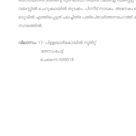
വയസ്സിൽ ചെറുകഥയിൽ തുടക്കം. പിന്നീട് നാടകം. അനേകം 
ഒടുവിൽ എത്തിപ്പെട്ടത് ചലച്ചിത്ര പത്രപ്രവർത്തനരംഗത്ത
നഗരത്തിൽ.
വിലാസം:
17- പിള്ളയാർകോയിൽ സ്ട്രീറ്റ്
തേനാംപേട്ട്
ചെന്നൈ 600018