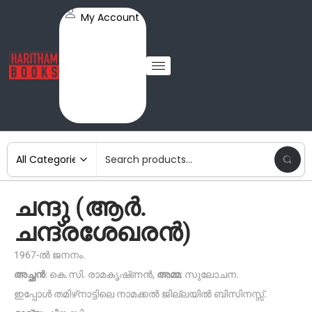
My Account
ചന്ദു (ആർ.
ചന്ദ്രശേഖരൻ)
1967-ൽ ജനനം.
അച്ഛൻ
: കെ.സി. രാമകൃഷ്‌ണൻ,
അമ്മ
: സുലോചന.
ഇപ്പോൾ തമിഴ്‌നാട്ടിലെ നാമക്കൽ ജില്ലയിൽ ബിസിനസ്സ്.