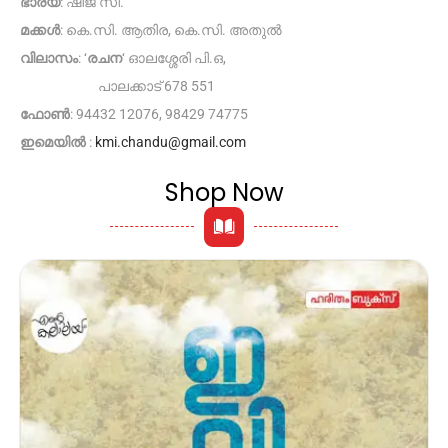
ഭാര്യ
: ഷീജ സി.
മക്കൾ
: കെ.സി. ആതിര, കെ.സി. അതുൽ
വിലാസം
: ‘
രചന
‘ ഓലശ്ശേരി പി.ഒ,
പാലക്കാട് 678 551
ഫോൺ
: 94432 12076, 98429 74775
ഇമെയിൽ
:
kmi.chandu@gmail.com
Shop Now