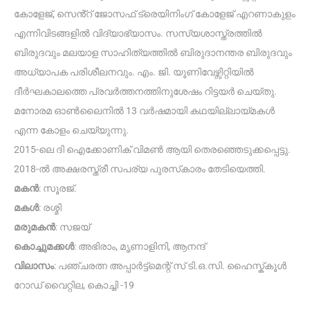
കോളേജ്, സെൻ്റ് ജോസഫ് ട്രെയിനിംഗ് കോളേജ് എറണാകുളം
എന്നിവിടങ്ങളിൽ വിദ്യാഭ്യാസം. സസ്യശാസ്ത്രത്തിൽ
ബിരുദവും മലയാള സാഹിത്യത്തിൽ ബിരുദാനന്തര ബിരുദവും
അധ്യാപക പരിശീലനവും. എം. ജി. യൂണിവേഴ്സ‌ിറ്റിയിൽ
ദീർഘകാലത്തെ പ്രവർത്തനത്തിനുശേഷം റിട്ടയർ ചെയ്തു.
മനോരമ ഓൺലൈനിൽ 13 വർഷമായി കഥയില്ലായ്‌മകൾ
എന്ന കോളം ചെയ്യുന്നു.
2015-ലെ ദി ഐക്കോണിക് വിമൺ ആയി തെരഞ്ഞെടുക്കപ്പെട്ടു.
2018-ൽ അക്ഷരസ്ത്രീ സപര്യ പുരസ്‌കാരം തേടിയെത്തി.
മകൻ
: സൂരജ്.
മകൾ
: രശ്മ‌ി
മരുമകൻ
: സജയ്
കൊച്ചുമക്കൾ
: അഭിരാം, മൃണാളിനി, ആനന്ദ്
വിലാസം
: പഞ്ചരത്ന അപ്പാർട്ട്മെന്റ് സ് ടി.ഒ.സി. ഹൈസ്ക്‌കൂൾ
റോഡ് വൈറ്റില, കൊച്ചി -19