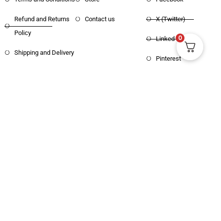
Terms and Conditions
Store
Facebook
Refund and Returns
Contact us
X (Twitter)
0
Policy
Linked in
Shipping and Delivery
Pinterest
Copyright © 2025 Haritham Books. All
Designed and Developed by
Xpertos.in
rights reserved