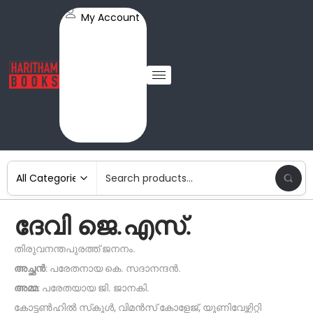
My Account
ദേവി ജെ.എസ്.
തിരുവനന്തപുരത്ത് ജനനം.
അച്ഛൻ
: പരേതനായ കെ. സദാനന്ദൻ.
അമ്മ
: പരേതയായ ജി. ജാനകി.
കോട്ടൺഹിൽ സ്‌കൂൾ, വിമൻസ് കോളേജ്, യൂണിവേഴ്സ‌ിറ്റി