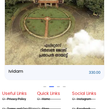
Rithubhethangal
320.00
Useful Links
Quick Links
Social Links
Privacy Policy
Home
Instagram