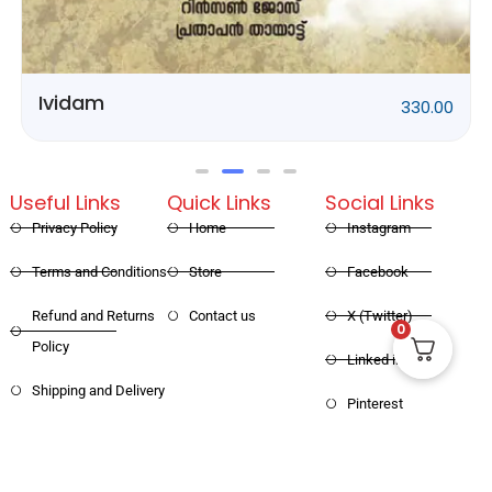
Rithubhethangal
320.00
Useful Links
Quick Links
Social Links
Privacy Policy
Home
Instagram
Terms and Conditions
Store
Facebook
0
Refund and Returns
Contact us
X (Twitter)
Policy
Linked in
Shipping and Delivery
Pinterest