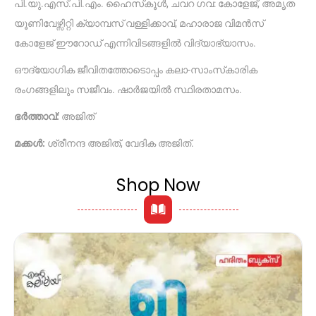
പി.യു.എസ്.പി.എം. ഹൈസ്‌കൂൾ, ചവറ ഗവ: കോളേജ്, അമൃത
യൂണിവേഴ്സ‌ിറ്റി ക്യാമ്പസ് വള്ളിക്കാവ്, മഹാരാജ വിമൻസ്
കോളേജ് ഈറോഡ് എന്നിവിടങ്ങളിൽ വിദ്യാഭ്യാസം.
ഔദ്യോഗിക ജീവിതത്തോടൊപ്പം കലാ-സാംസ്‌കാരിക
രംഗങ്ങളിലും സജീവം. ഷാർജയിൽ സ്ഥിരതാമസം.
ഭർത്താവ്:
അജിത്
മക്കൾ:
ശ്രീനന്ദ അജിത്, വേദിക അജിത്.
Shop Now