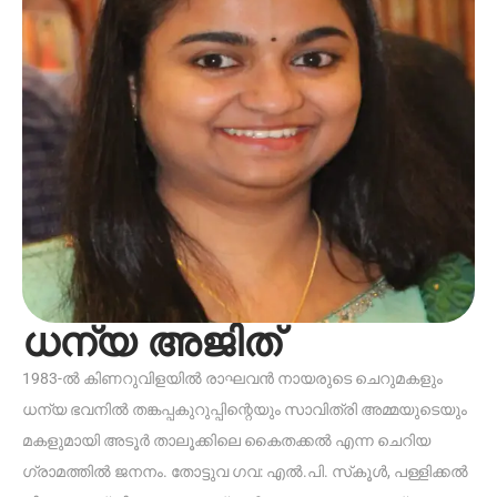
ധന്യ അജിത്
1983-ൽ കിണറുവിളയിൽ രാഘവൻ നായരുടെ ചെറുമകളും
ധന്യ ഭവനിൽ തങ്കപ്പകുറുപ്പിന്റെയും സാവിത്രി അമ്മയുടെയും
മകളുമായി അടൂർ താലൂക്കിലെ കൈതക്കൽ എന്ന ചെറിയ
ഗ്രാമത്തിൽ ജനനം. തോട്ടുവ ഗവ: എൽ.പി. സ്‌കൂൾ, പള്ളിക്കൽ