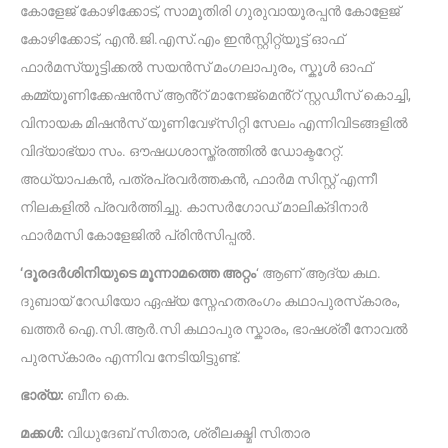
കോളേജ് കോഴിക്കോട്, സാമൂതിരി ഗുരുവായൂരപ്പൻ കോളേജ്
കോഴിക്കോട്, എൻ.ജി.എസ്.എം ഇൻസ്റ്റിറ്റ്യൂട്ട് ഓഫ്
ഫാർമസ്യൂട്ടിക്കൽ സയൻസ് മംഗലാപുരം, സ്കൂൾ ഓഫ്
കമ്മ്യൂണിക്കേഷൻസ് ആൻ്റ് മാനേജ്‌മെൻ്റ് സ്റ്റഡീസ് കൊച്ചി,
വിനായക മിഷൻസ് യൂണിവേഴ്‌സിറ്റി സേലം എന്നിവിടങ്ങളിൽ
വിദ്യാഭ്യാ സം. ഔഷധശാസ്ത്രത്തിൽ ഡോക്ടറേറ്റ്.
അധ്യാപകൻ, പത്രപ്രവർത്തകൻ, ഫാർമ സിസ്റ്റ് എന്നീ
നിലകളിൽ പ്രവർത്തിച്ചു. കാസർഗോഡ് മാലിക്ദിനാർ
ഫാർമസി കോളേജിൽ പ്രിൻസിപ്പൽ.
‘ദൂരദർശിനിയുടെ മൂന്നാമത്തെ അറ്റം
‘ ആണ് ആദ്യ കഥ.
ദുബായ് റേഡിയോ ഏഷ്യ സ്നേഹതരംഗം കഥാപുരസ്‌കാരം,
ഖത്തർ ഐ.സി.ആർ.സി കഥാപുര സ്കാരം, ഭാഷശ്രീ നോവൽ
പുരസ്‌കാരം എന്നിവ നേടിയിട്ടുണ്ട്.
ഭാര്യ:
ബീന കെ.
മക്കൾ:
വിധുദേബ് സിതാര, ശ്രീലക്ഷ്മ‌ി സിതാര