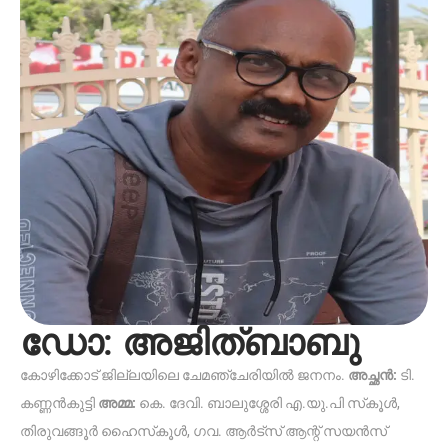
ഡോ: അജിത്ബാബു
കോഴിക്കോട് ജില്ലയിലെ ചേമഞ്ചേരിയിൽ ജനനം.
അച്ഛൻ:
ടി.
കണ്ണൻകുട്ടി
അമ്മ:
കെ. ദേവി. ബാലുശ്ശേരി എ.യു.പി സ്‌കൂൾ,
തിരുവങ്ങൂർ ഹൈസ്‌കൂൾ, ഗവ. ആർട്സ് ആന്റ് സയൻസ്