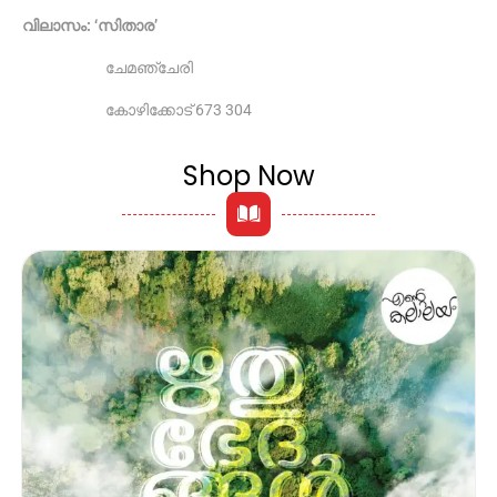
വിലാസം: ‘സിതാര’
ചേമഞ്ചേരി
കോഴിക്കോട് 673 304
Shop Now