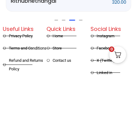
Rithubhethangal
320.00
Useful Links
Quick Links
Social Links
Privacy Policy
Home
Instagram
Terms and Conditions
Store
Facebook
0
Refund and Returns
Contact us
X (Twitter)
Policy
Linked in
Shipping and Delivery
Pinterest