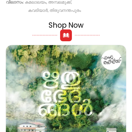
വിലാസം
: കമലാലയം, അമ്പലമുക്ക്,
കവടിയാർ, തിരുവനന്തപുരം
Shop Now