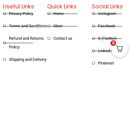
Useful Links
Quick Links
Social Links
Privacy Policy
Home
Instagram
Terms and Conditions
Store
Facebook
Refund and Returns
Contact us
X (Twitter)
0
Policy
Linked in
Shipping and Delivery
Pinterest
Copyright © 2025 Haritham Books. All
Designed and Developed by
Xpertos.in
rights reserved