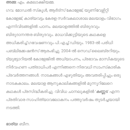
അമ്മ
: എം. കമലാക്ഷിയമ്മ.
ഗവ. മോഡൽ സ്‌കൂൾ, ആർട്സ് കോളേജ്, യൂണിവേഴ്സിറ്റി
കോളേജ്, കാര്യവട്ടം കേരള സർവകലാശാല മലയാളം വിഭാഗം
എന്നിവിടങ്ങളിൽ പഠനം. മലയാളത്തിൽ ബിരുദവും
ബിരുദാനന്തര ബിരുദവും. മാധവിക്കുട്ടിയുടെ കഥകളെ
അധികരിച്ച് ഗവേഷണവും പി.എച്ച്.ഡിയും. 1983-ൽ പരിധി
പബ്ലിക്കേഷൻസ് ആരംഭിച്ചു. 2004-ൽ സെഡ് ലൈബ്രറിയും.
ട്യൂട്ടോറിയൽ കോളേജിൽ അധ്യാപനം, പ്രഭാവം മാസികയുടെ
നിർവഹണ പത്രാധിപർ എന്നിങ്ങനെ നിരവധി സാംസ്‌കാരിക
പ്രവർത്തനങ്ങൾ. നാടകങ്ങൾ എഴുതിയും അവതരിപ്പിച്ചും ഒരു
നാടകകാലം. മലയാള ആനുകാലികങ്ങളിൽ മുന്നൂറിലേറെ
കഥകൾ പ്രസിദ്ധീകരിച്ചു. വിവിധ ചാനലുകളിൽ ‘
കണ്ണട
‘ എന്ന
പ്രതിവാര സാഹിത്യാവലോകനം പത്തുവർഷം തുടർച്ചയായി
നടത്തി.
ഭാര്യ
: ബീന.