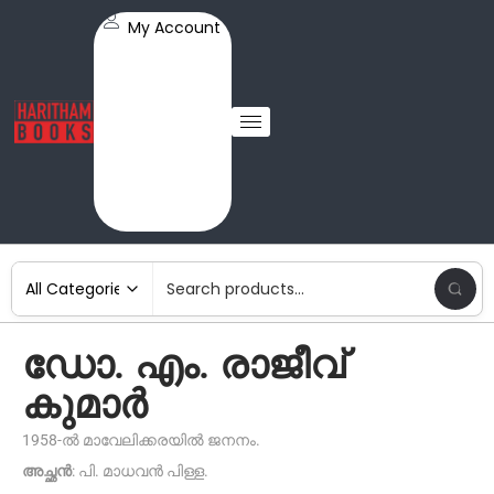
My Account
ഡോ. എം. രാജീവ്
കുമാർ
1958-ൽ മാവേലിക്കരയിൽ ജനനം.
അച്ഛൻ
: പി. മാധവൻ പിള്ള.