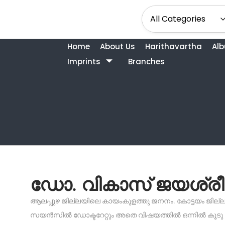
Home
About Us
Harithavartha
Al
Imprints
Branches
ഡോ. വികാസ് ജയശ്രീ
ആലപ്പുഴ ജില്ലയിലെ കായംകുളത്തു ജനനം. കോട്ടയം ജില്
സയൻസിൽ ഡോക്ടറേറ്റും അതെ വിഷയത്തിൽ ഒന്നിൽ കൂടു ത