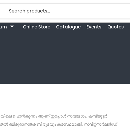
bum
Online Store
Catalogue
Events
Quotes
ലയിലെ പൊൻകുന്നം ആണ് ഇപ്പോൾ സ്വദേശം. കമ്പ്യൂട്ടർ
ൽ ബിരുദാനന്തര ബിരുദവും കരസ്ഥമാക്കി. സ്വിറ്റ്സർലൻഡ്