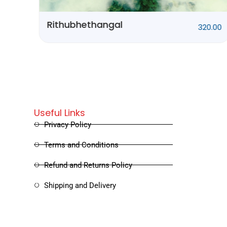
0.00
Rithubhethangal
320.00
Useful Links
Privacy Policy
Terms and Conditions
Refund and Returns Policy
Shipping and Delivery