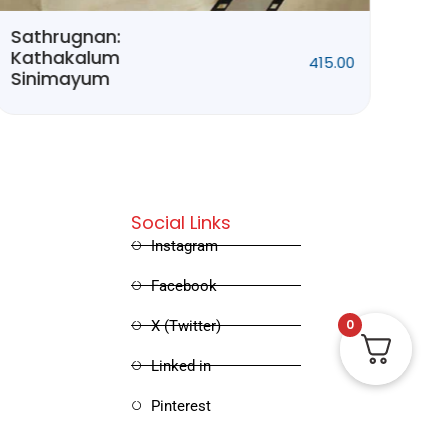
Sathrugnan:
Ivi
Kathakalum
415.00
Sinimayum
Social Links
Instagram
Facebook
0
X (Twitter)
Linked in
Pinterest