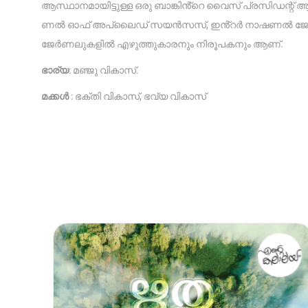
ആസ്ഥാനമായിട്ടുള്ള ഒരു ബാങ്കിൻ്റെ വൈസ് പ്രസിഡന്റ് 
ണൽ ഓഫ് അപ്ലൈഡ് സയൻസസ്, ഇൻ്റർ നാഷണൽ ജേർണൽ ഓഫ് 
ജേർണലുകളിൽ എഴുത്തുകാരനും നിരൂപകനും ആണ്.
ഭാര്യ
: മഞ്ജു വികാസ്.
മക്കൾ
: ഭക്തി വികാസ്, ഭവ്യ വികാസ്