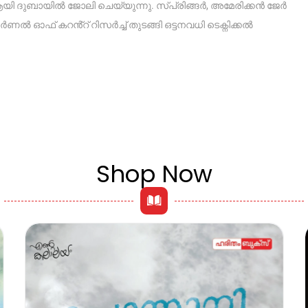
ആയി ദുബായിൽ ജോലി ചെയ്യുന്നു. സ്പ്രിങ്ങർ, അമേരിക്കൻ ജേർ
കറൻ്റ് റിസർച്ച് തുടങ്ങി ഒട്ടനവധി ടെക്ന‌ിക്കൽ
Shop Now