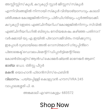
അസ്സീസ്സിസ് കൂൾ, കറുകുറ്റി സ്റ്റാർ ജീസ്സസ് സ്‌കൂൾ
എന്നിവിടങ്ങളിൽ നിന്നായി സ്‌കൂൾ വിദ്യാഭ്യാസവും കാലടി
ശ്രീശങ്കര കോളേജിൽനിന്നും പ്രീഡിഗ്രിയും പൂർത്തിയാക്കി.
കറുകുറ്റി ടഇങട എഞ്ചിനീയറിംഗ് കോളേജിൽനിന്നും സിവിൽ
എഞ്ചിനീയറിംഗിൽ ബിരുദം നേടിയശേഷം കഴിഞ്ഞ പതിനാറ്
വർഷമായി യു.എ.ഇയിൽ പ്രവാസജീവിതം നയിക്കുന്നു.
ഇപ്പോൾ ദുബായിലെ അൽ റൊസ്‌തമാനി ഗ്രൂപ്പിൻ്റെ
പ്രോജെക്ട് ഡെവലപ്മെന്റ്റ് ഡിപ്പാർട്ട്മെന്റ്റിലെ
കോൺട്രാക്ട്സ് ആൻഡ് കൊമേർഷ്യൽ മാനേജർ ആണ്.
ഭാര്യ
: ഡോ. ട്രീസ്സ പീറ്റർ
മകൻ
: യൊഹാൻ ഫ്രാൻസിസ് ഫെബിൻ
വിലാസം
: പയ്യപ്പിള്ളി കൊളുവൻ ഹൗസ് VRA 245
വാപ്പാലശ്ശേരി പി. ഒ.
അങ്കമാലി എറണാകുളം- 683572
Shop Now