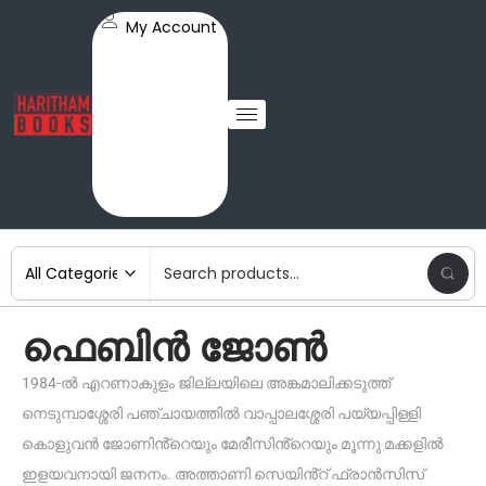
My Account
ഫെബിൻ ജോൺ
1984-ൽ എറണാകുളം ജില്ലയിലെ അങ്കമാലിക്കടുത്ത്
നെടുമ്പാശ്ശേരി പഞ്ചായത്തിൽ വാപ്പാലശ്ശേരി പയ്യപ്പിള്ളി
കൊളുവൻ ജോണിൻ്റെയും മേരീസിൻ്റെയും മൂന്നു മക്കളിൽ
ഇളയവനായി ജനനം. അത്താണി സെയിൻ്റ് ഫ്രാൻസിസ്