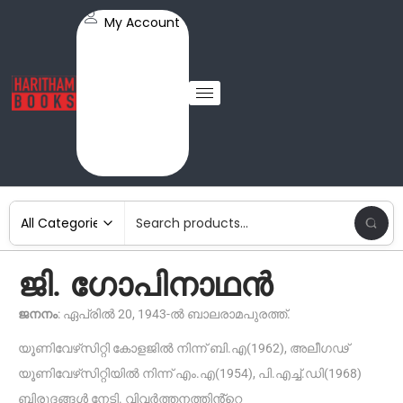
My Account
ജി. ഗോപിനാഥൻ
ജനനം
: ഏപ്രിൽ 20, 1943-ൽ ബാലരാമപുരത്ത്.
യൂണിവേഴ്‌സിറ്റി കോളജിൽ നിന്ന് ബി.എ(1962), അലീഗഢ്
യൂണിവേഴ്‌സിറ്റിയിൽ നിന്ന് എം.എ(1954), പി.എച്ച്.ഡി(1968)
ബിരുദങ്ങൾ നേടി. വിവർത്തനത്തിൻ്റെ