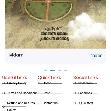
Rithubhethangal
320.00
Useful Links
Quick Links
Social Links
Privacy Policy
Home
Instagram
Terms and Conditions
Store
Facebook
Refund and Returns
Contact us
X (Twitter)