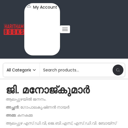
My Account
ജി. മനോജ്‌കുമാർ
ആലപ്പുഴയിൽ ജനനം.
അച്ഛൻ
: ഗോപാലകൃഷ്‌ണൻ നായർ
അമ്മ
: കനകമ്മ
ആലപ്പുഴ എസ്.ഡി.വി, ജെ.ബി.എസ്, എസ്.ഡി.വി. ബോയ്‌സ്