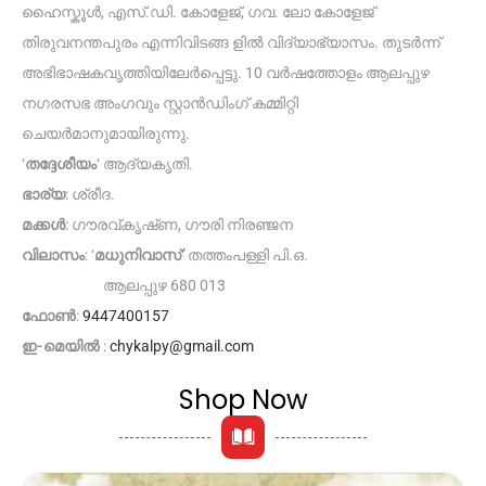
ഹൈസ്കൂൾ, എസ്.ഡി. കോളേജ്, ഗവ. ലോ കോളേജ്
തിരുവനന്തപുരം എന്നിവിടങ്ങ ളിൽ വിദ്യാഭ്യാസം. തുടർന്ന്
അഭിഭാഷകവൃത്തിയിലേർപ്പെട്ടു. 10 വർഷത്തോളം ആലപ്പുഴ
നഗരസഭ അംഗവും സ്റ്റാൻഡിംഗ് കമ്മിറ്റി
ചെയർമാനുമായിരുന്നു.
‘
തദ്ദേശീയം
‘ ആദ്യകൃതി.
ഭാര്യ
: ശ്രീദ.
മക്കൾ
: ഗൗരവ്കൃഷ്‌ണ, ഗൗരി നിരഞ്ജന
വിലാസം
: ‘
മധുനിവാസ്
‘ തത്തംപള്ളി പി.ഒ.
ആലപ്പുഴ 680 013
ഫോൺ
:
9447400157
ഇ-മെയിൽ
:
chykalpy@gmail.com
Shop Now