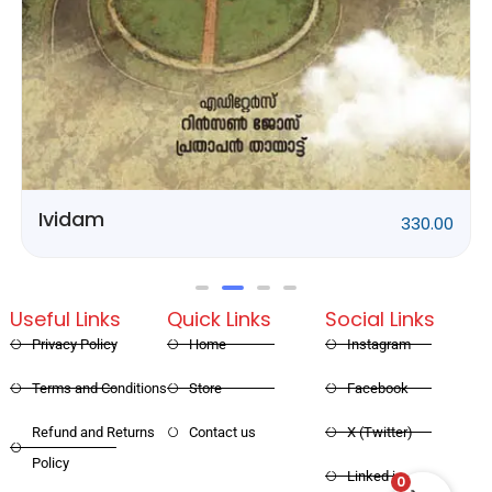
Rithubhethangal
320.00
Useful Links
Quick Links
Social Links
Privacy Policy
Home
Instagram
Terms and Conditions
Store
Facebook
Refund and Returns
Contact us
X (Twitter)
Policy
0
Linked in