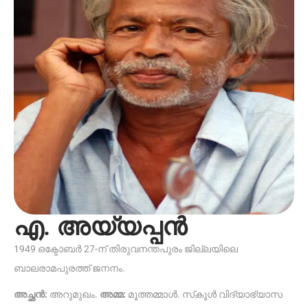
എ. അയ്യപ്പൻ
1949 ഒക്ടോബർ 27-ന് തിരുവനന്തപുരം ജില്ലയിലെ
ബാലരാമപുരത്ത് ജനനം.
അച്ഛൻ:
അറുമുഖം.
അമ്മ:
മൂത്തമ്മാൾ. സ്‌കൂൾ വിദ്യാഭ്യാസ