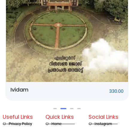
Rithubhethangal
320.00
Useful Links
Quick Links
Social Links
Privacy Policy
Home
Instagram