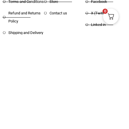
Terms and Conditions
Store
Facebook
0
Refund and Returns
Contact us
X (Twitter)
Policy
Linked in
Shipping and Delivery
Pinterest
Copyright © 2025 Haritham Books. All
Designed and Developed by
Xpertos.in
rights reserved