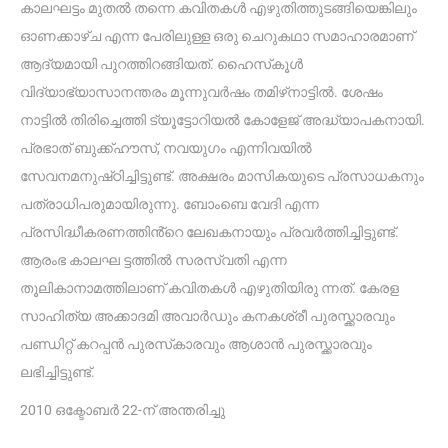
കാലഘട്ടം മുതൽ തന്നെ കവിതകൾ എഴുതിത്തുടങ്ങിയെങ്കിലും
ഓണക്കാഴ്‌ച എന്ന പേരിലുള്ള ഒരു ചെറുകഥാ സമാഹാരമാണ്
ആദ്യമായി പുറത്തിറങ്ങിയത്. ഹൈസ്‌കൂൾ
വിദ്യാഭ്യാസാനന്തരം മൂന്നുവർഷം തമിഴ്‌നാട്ടിൽ. ശേഷം
നാട്ടിൽ തിരിച്ചെത്തി ട്യൂട്ടോറിയൽ കോളേജ് അദ്ധ്യാപകനായി.
പ്രഭാത് ബുക്ക്ഹൗസ്, നവയുഗം എന്നിവയിൽ
സേവനമനുഷ്‌ഠിച്ചിട്ടുണ്ട്. അക്ഷരം മാസികയുടെ പ്രസാധകനും
പത്രാധിപരുമായിരുന്നു. ബോംബെ വേദി എന്ന
പ്രസിദ്ധീകരണത്തിൻ്റെ ലേഖകനായും പ്രവർത്തിച്ചിട്ടുണ്ട്.
ആരംഭ കാലഘ ട്ടത്തിൽ സരസ്വതി എന്ന
തൂലികാനാമത്തിലാണ് കവിതകൾ എഴുതിയിരു ന്നത്. കേരള
സാഹിത്യ അക്കാദമി അവാർഡും കനകശ്രീ പുരസ്ക്കാരവും
പണ്ഡിറ്റ് കറപ്പൻ പുരസ്‌കാരവും ആശാൻ പുരസ്ക്കാരവും
ലഭിച്ചിട്ടുണ്ട്.
2010 ഒക്ടോബർ 22-ന് അന്തരിച്ചു