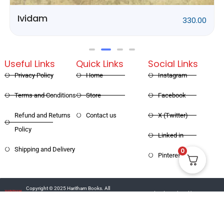
330.00
Rithubhethangal
Useful Links
Quick Links
Social Links
Privacy Policy
Home
Instagram
Terms and Conditions
Store
Facebook
Refund and Returns
Contact us
X (Twitter)
Policy
Linked in
0
Shipping and Delivery
Pinterest
Copyright © 2025 Haritham Books. All
Designed and Developed by
Xpertos.in
rights reserved