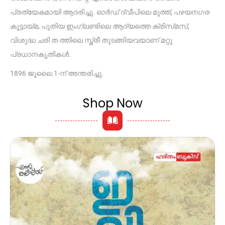
പ്രത്യേകമായി ആദരിച്ചു. ഓർഡ് ദ്വീപിലെ മുത്ത്, പഴയനഗര
കൂട്ടായ്മ‌, പുതിയ ഇംഗ്ലണ്ടിലെ ആദ്യത്തെ ക്രിസ്‌മസ്,
വിശുദ്ധ ചരി ത ത്തിലെ സ്ത്രീ തുടങ്ങിയവയാണ് മറ്റു
പ്രധാനകൃതികൾ.
1896 ജൂലൈ 1-ന് അന്തരിച്ചു.
Shop Now