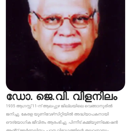
ഡോ. ജെ.വി. വിളനിലം
1935 ആഗസ്റ്റ് 11-ന് ആലപ്പുഴ ജില്ലയിലെ വെങ്ങാനൂരിൽ
ജനിച്ചു. കേരള യൂണിവേഴ്‌സിറ്റിയിൽ അദ്ധ്യാപകനായി
ഔദ്യോഗിക ജീവിതം ആരംഭിച്ചു. പിന്നീട് കമ്മ്യൂണിക്കേഷൻ
ആൻ്റ് ജേർണലിസം പഠന വിഭാഗത്തിന്റെ തലവനായും