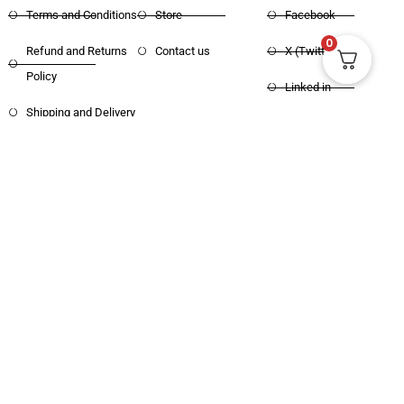
Terms and Conditions
Store
Facebook
0
Refund and Returns
Contact us
X (Twitter)
Policy
Linked in
Shipping and Delivery
Pinterest
Copyright © 2025 Haritham Books. All
Designed and Developed by
Xpertos.in
rights reserved