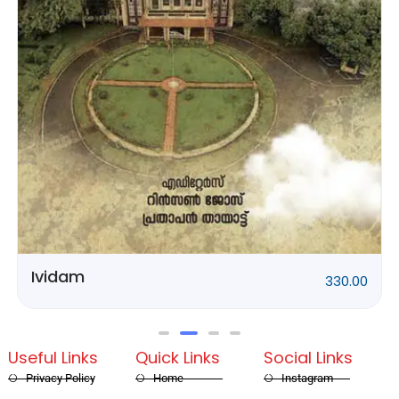
Rithubhethangal
320.00
Useful Links
Quick Links
Social Links
Privacy Policy
Home
Instagram