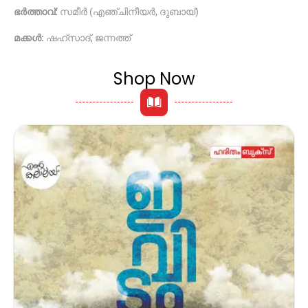
ഭർത്താവ്:
സമീർ (എഞ്ചിനീയർ, ദുബായ്)
മക്കൾ:
ഷഹ്സാദ്, ജന്നത്ത്
Shop Now