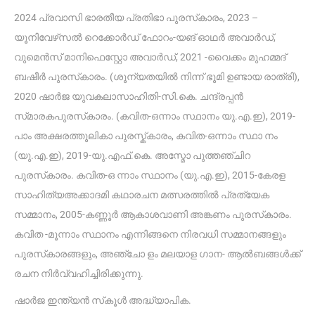
2024 പ്രവാസി ഭാരതീയ പ്രതിഭാ പുരസ്‌കാരം, 2023 –
യൂനിവേഴ്‌സൽ റെക്കോർഡ് ഫോറം-യങ് ഓഥർ അവാർഡ്,
വുമെൻസ് മാനിഫെസ്റ്റോ അവാർഡ്, 2021 -വൈക്കം മുഹമ്മദ്
ബഷീർ പുരസ്‌കാരം. (ശൂന്യതയിൽ നിന്ന് ഭൂമി ഉണ്ടായ രാത്രി),
2020 ഷാർജ യുവകലാസാഹിതി-സി.കെ. ചന്ദ്രപ്പൻ
സ്‌മാരകപുരസ്‌കാരം. (കവിത-ഒന്നാം സ്ഥാനം യു.എ.ഇ), 2019-
പാം അക്ഷരത്തൂലികാ പുരസ്ക്‌കാരം, കവിത-ഒന്നാം സ്ഥാ നം
(യു.എ.ഇ), 2019-യു.എഫ്.കെ. അസ്മോ പുത്തഞ്ചിറ
പുരസ്‌കാരം. കവിത-ഒ ന്നാം സ്ഥാനം (യു.എ.ഇ), 2015-കേരള
സാഹിത്യഅക്കാദമി കഥാരചന മത്സരത്തിൽ പ്രത്യേക
സമ്മാനം, 2005-കണ്ണൂർ ആകാശവാണി അങ്കണം പുരസ്‌കാരം.
കവിത -മൂന്നാം സ്ഥാനം എന്നിങ്ങനെ നിരവധി സമ്മാനങ്ങളും
പുരസ്‌കാരങ്ങളും, അഞ്ചോ ളം മലയാള ഗാന- ആൽബങ്ങൾക്ക്
രചന നിർവ്വഹിച്ചിരിക്കുന്നു.
ഷാർജ ഇന്ത്യൻ സ്‌കൂൾ അദ്ധ്യാപിക.