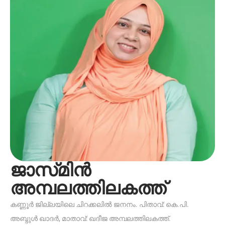
ജാസ്‌മിൻ
അമ്പലത്തിലകത്ത്
കണ്ണൂർ ജില്ലയിലെ ചിറക്കലിൽ ജനനം. പിതാവ്: കെ.പി.
അബ്ദുൾ ഖാദർ, മാതാവ്: ഖദീജ അമ്പലത്തിലകത്ത്.