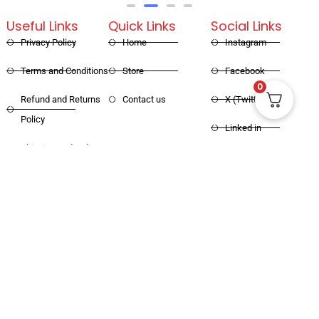
Useful Links
Quick Links
Social Links
Privacy Policy
Home
Instagram
Terms and Conditions
Store
Facebook
0
Refund and Returns
Contact us
X (Twitter)
Policy
Linked in
Shipping and Delivery
Pinterest
Copyright © 2025 Haritham Books. All
Designed and Developed by
Xpertos.in
rights reserved