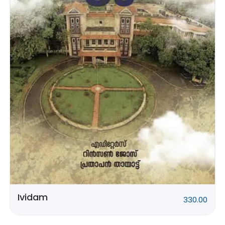
Rithubhethangal
320.00