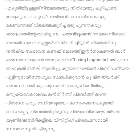
എഴുതിയിട്ടുള്ളത് നിയമത്തേയും നീതിയേയും കുറിച്ചാണ്.
ഇതുകൂടാതെ കുറച്ച് യാത്രാവിവരണ ഗ്രന്ഥങ്ങളും
മരണാന്തരജീവിതത്തെക്കുറിച്ച് ഒരു പുസ്‌തകവും
അദ്ദേഹത്തിന്റേതായിട്ടു ണ്ട്.
‘പത്മവിഭൂഷൺ’
അടക്കം നിരവധി
അവാർഡുകൾ കൃഷ്ണയ്യർക്ക് ലഭി ച്ചിട്ടുണ്ട്. നിയമത്തിനു
നൽകിയ സംഭാവന കണക്കിലെടുത്ത് ഇന്റർനാഷണൽ ബാർ
അസോസിയേഷൻ അദ്ദേഹത്തിന്
‘Living Legend in Law’
എന്ന
ബഹുമതി നൽകി ആദരിച്ചു. കൂടാതെ റഷ്യൻ പ്രസിഡൻ്റായ
പുട്ടിനുമായി സൗഹൃദം സ്ഥാപിക്കുവാൻ കൃഷ്‌ണയ്യർക്ക്
അവസരം ലഭിക്കുകയുണ്ടായി. സാമൂഹ്യനീതിയും
മനുഷ്യാവകാശവും മുൻനിർത്തി പ്രവർത്തിക്കുന്ന
പ്രാദേശികവും ദേശീയവുമായ പല സംഘടനകളുമായി
ബന്ധപ്പെട്ടു പ്രവർത്തിച്ചിരുന്നു. പ്രമുഖ വിദേശ-ഇന്ത്യൻ
യൂണിവേഴ്‌സിറ്റികളിലെ വിസിറ്റിംഗ് പ്രൊഫസറായി
സേവനമനുഷ്‌ഠിച്ചിരുന്നു.