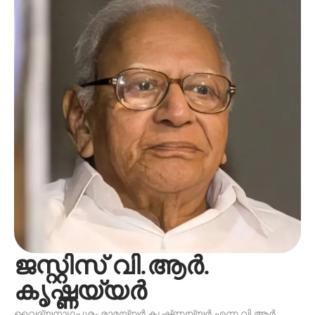
ജസ്റ്റിസ് വി.ആർ.
കൃഷ്ണ‌യ്യർ
വൈദ്യനാഥപുരം രാമയ്യർ കൃഷ്‌ണയ്യർ എന്ന വി.ആർ.