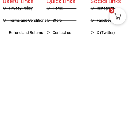
Useful Links
Quick Links
Social Links
Privacy Policy
Home
Instagram
0
Terms and Conditions
Store
Facebook
Refund and Returns
Contact us
X (Twitter)
Policy
Linked in
Shipping and Delivery
Pinterest
Copyright © 2025 Haritham Books. All
Designed and Developed by
Xpertos.in
rights reserved