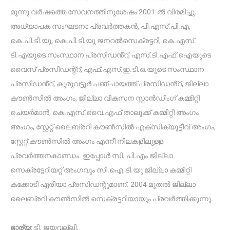
മൂന്നു വർഷത്തെ സേവനത്തിനുശേഷം 2001-ൽ വിരമിച്ചു.
അധ്യാപക സംഘടനാ പ്രവർത്തകൻ, പി.എസ്.പി.എ,
കെ.പി.ടി.യു, കെ.പി.ടി.യു ജനറൽസെക്രട്ടറി, കെ.എസ്.
ടി.എയുടെ സംസ്ഥാന പ്രസിഡൻ്റ്, എസ്.ടി.എഫ്.ഐയുടെ
വൈസ് പ്രസിഡന്റ്റ്, എഫ്.എസ്.ഇ.ടി.ഒ.യുടെ സംസ്ഥാന
പ്രസിഡൻ്റ്, കുരുവട്ടൂർ പഞ്ചായത്ത് പ്രസിഡൻ്റ്, ജില്ലാ
കൗൺസിൽ അംഗം, ജില്ലാ വികസന സ്റ്റാൻഡിംഗ് കമ്മിറ്റി
ചെയർമാൻ, കെ.എസ്.വൈ.എഫ് താലൂക്ക് കമ്മിറ്റി അംഗം
അംഗം, സ്റ്റേറ്റ് ലൈബ്രറി കൗൺസിൽ എക്സ‌ിക്യൂട്ടീവ് അംഗം,
സ്റ്റേറ്റ് കൗൺസിൽ അംഗം എന്നീ നിലകളിലുള്ള
പ്രവർത്തനകാണ്ഡം. ഇപ്പോൾ സി. പി.എം ജില്ലാ
സെക്രട്ടേറിയറ്റ് അംഗവും സി.ഐ.ടി.യു ജില്ലാ കമ്മിറ്റി
കക്കോടി ഏരിയാ പ്രസിഡന്റുമാണ്. 2004 മുതൽ ജില്ലാ
ലൈബ്രറി കൗൺസിൽ സെക്രട്ടറിയായും പ്രവർത്തിക്കുന്നു.
ഭാര്യ
: ടി. ജയവല്ലി.