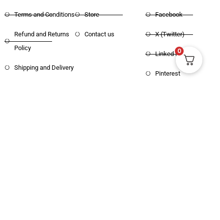
Privacy Policy
Home
Instagram
Terms and Conditions
Store
Facebook
Refund and Returns
Contact us
X (Twitter)
0
Policy
Linked in
Shipping and Delivery
Pinterest
Copyright © 2025 Haritham Books. All
Designed and Developed by
Xpertos.in
rights reserved