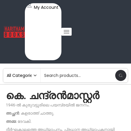
My Account
കെ. ചന്ദ്രൻമാസ്റ്റർ
1946-ൽ കുരുവട്ടൂരിലെ പയമ്പ്രയിൽ ജനനം.
അച്ഛൻ
: കളരാത്ത് ചാത്തു.
അമ്മ
: ദേവകി.
ദീർഘകാലത്തെ അധ്യാപനം. പ്രധാന അധ്യാപകനായി