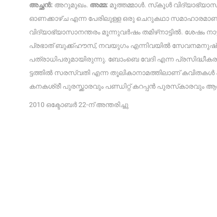
അച്ഛൻ:
അറുമുഖം.
അമ്മ:
മൂത്തമ്മാൾ. സ്‌കൂൾ വിദ്യാഭ്യാ
ഓണക്കാഴ്‌ച എന്ന പേരിലുള്ള ഒരു ചെറുകഥാ സമാഹാരമാണ
വിദ്യാഭ്യാസാനന്തരം മൂന്നുവർഷം തമിഴ്‌നാട്ടിൽ. ശേഷം നാ
പ്രഭാത് ബുക്ക്ഹൗസ്, നവയുഗം എന്നിവയിൽ സേവനമനുഷ്‌ഠി
പത്രാധിപരുമായിരുന്നു. ബോംബെ വേദി എന്ന പ്രസിദ്ധീകര
ട്ടത്തിൽ സരസ്വതി എന്ന തൂലികാനാമത്തിലാണ് കവിതകൾ 
കനകശ്രീ പുരസ്ക്കാരവും പണ്ഡിറ്റ് കറപ്പൻ പുരസ്‌കാരവും ആശാൻ 
2010 ഒക്ടോബർ 22-ന് അന്തരിച്ചു