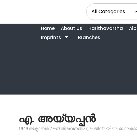
Home
About Us
Harithavartha
Al
Imprints
Branches
എ. അയ്യപ്പൻ
1949 ഒക്ടോബർ 27-ന് തിരുവനന്തപുരം ജില്ലയിലെ ബാലരാ