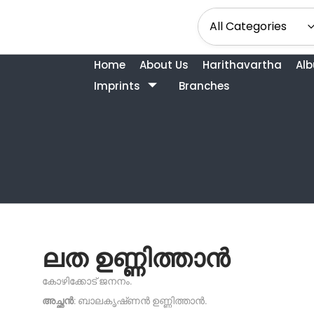
Home
About Us
Harithavartha
Al
Imprints
Branches
ലത ഉണ്ണിത്താൻ
കോഴിക്കോട് ജനനം.
അച്ഛൻ
: ബാലകൃഷ്‌ണൻ ഉണ്ണിത്താൻ.