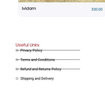
0.00
Rithubhethangal
320.00
Useful Links
Privacy Policy
Terms and Conditions
Refund and Returns Policy
Shipping and Delivery