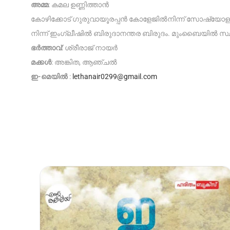
അമ്മ
: കമല ഉണ്ണിത്താൻ
കോഴിക്കോട് ഗുരുവായൂരപ്പൻ കോളേജിൽനിന്ന് സോഷ്യോളജി
നിന്ന് ഇംഗ്ലീഷിൽ ബിരുദാനന്തര ബിരുദം. മുംബൈയിൽ സ
ഭർത്താവ്
: ശ്രീരാജ് നായർ
മക്കൾ
: അങ്കിത, ആഞ്ചൽ
ഇ-മെയിൽ
:
lethanair0299@gmail.com