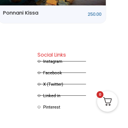
Sathrugnan:
Ivi
Kathakalum
415.00
Sinimayum
Social Links
Instagram
Facebook
X (Twitter)
0
Linked in
Pinterest