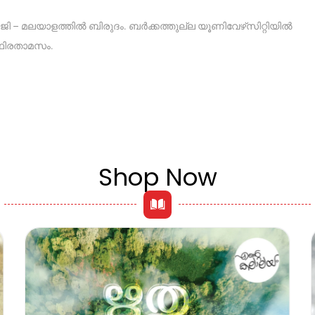
 – മലയാളത്തിൽ ബിരുദം. ബർക്കത്തുല്ല യൂണിവേഴ്‌സിറ്റിയിൽ
്ഥിരതാമസം.
Shop Now