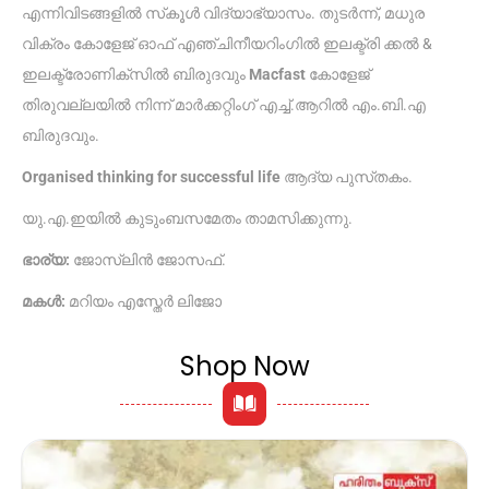
എന്നിവിടങ്ങളിൽ സ്‌കൂൾ വിദ്യാഭ്യാസം. തുടർന്ന്, മധുര
വിക്രം കോളേജ് ഓഫ് എഞ്ചിനീയറിംഗിൽ ഇലക്ട്രി ക്കൽ &
ഇലക്ട്രോണിക്‌സിൽ ബിരുദവും
Macfast
കോളേജ്
തിരുവല്ലയിൽ നിന്ന് മാർക്കറ്റിംഗ് എച്ച്.ആറിൽ എം.ബി.എ
ബിരുദവും.
Organised thinking for successful life
ആദ്യ പുസ്‌തകം.
യു.എ.ഇയിൽ കുടുംബസമേതം താമസിക്കുന്നു.
ഭാര്യ:
ജോസ്‌ലിൻ ജോസഫ്.
മകൾ:
മറിയം എസ്തേർ ലിജോ
Shop Now