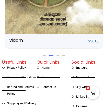
Rithubhethangal
320.00
Useful Links
Quick Links
Social Links
Privacy Policy
Home
Instagram
Terms and Conditions
Store
Facebook
0
Refund and Returns
Contact us
X (Twitter)
Policy
Linked in
Shipping and Delivery