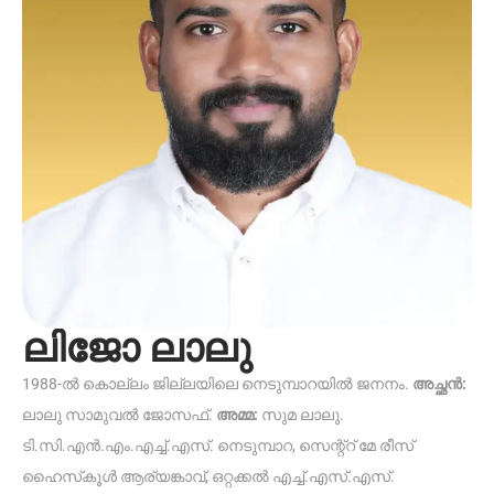
ലിജോ ലാലു
1988-ൽ കൊല്ലം ജില്ലയിലെ നെടുമ്പാറയിൽ ജനനം.
അച്ഛൻ:
ലാലു സാമുവൽ ജോസഫ്.
അമ്മ:
സുമ ലാലു.
ടി.സി.എൻ.എം.എച്ച്.എസ്. നെടുമ്പാറ, സെന്റ്റ് മേ രീസ്
ഹൈസ്‌കൂൾ ആര്യങ്കാവ്, ഒറ്റക്കൽ എച്ച്.എസ്.എസ്.