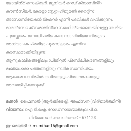
ജോയിൻ്റ് സെക്രട്ടറി, ജൂനിയർ റെഡ് ക്രോസിൻ്റ
കൗൺസിലർ, കേരളാ സ്റ്റേറ്റ് ഹ്യൂമൺ റൈറ്റ്സ്
അസോസിയേഷൻ ട്രഷറർ എന്നീ പദവികൾ വഹിക്കുന്നു.
ഭാരത് സേവക് സമാജിൻ്റെ സാഹിത്യ മേഖലയിലുള്ള ദേശീയ
പുരസ്ക്കാരം, ജനാധിപത്യ കലാ സാഹിത്യവേദിയുടെ
അധ്യാപക പ്രതിഭാ പുരസ്‌കാരം എന്നിവ
കരസ്ഥമാക്കിയിട്ടുണ്ട്.
ആനുകാലികങ്ങളിലും ഡിജിറ്റൽ പ്രസിദ്ധീകരണങ്ങളിലും
മുഖ്യധാരാ പത്രങ്ങളിലും സ്ഥിര സാന്നിധ്യം.
ആകാശവാണിയിൽ കവിതകളും പ്രഭാഷണങ്ങളും
അവതരിപ്പിക്കാറുണ്ട്.
മക്കൾ
: ഫൈസൽ (ആർക്കിടെക്ട്), അഫ്‌സന (വിദ്യാർത്ഥിനി)
വിലാസം
: ഐ.ടി.ഐ. റോഡ് നായന്മാർമൂല പി.ഒ.
വിദ്യാനഗർ കാസർകോട് – 671123
ഇ-മെയിൽ
:
k.mumthas16@gmall.com