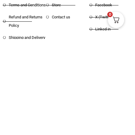
Terms and Conditions
Store
Facebook
0
Refund and Returns
Contact us
X (Twitter)
Policy
Linked in
Shipping and Delivery
Pinterest
Copyright © 2025 Haritham Books. All
Designed and Developed by
Xpertos.in
rights reserved