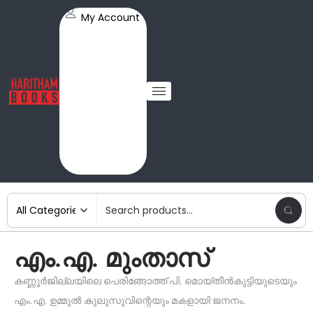
My Account
എം.എ. മുംതാസ്
കണ്ണൂർജില്ലയിലെ പെരിങ്ങോത്ത് പി. മൊയ്തീൻകുട്ടിയുടെയും
എം.എ. ഉമ്മുൽ കുലുസുവിന്റെയും മകളായി ജനനം.