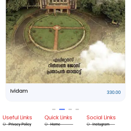
Rithubhethangal
320.00
Useful Links
Quick Links
Social Links
Privacy Policy
Home
Instagram