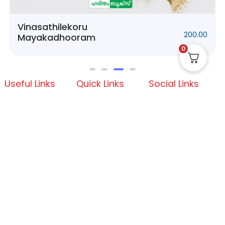
Vinasathilekoru
200.00
Mayakadhooram
0
Useful Links
Quick Links
Social Links
Privacy Policy
Home
Instagram
Terms and Conditions
Store
Facebook
Refund and Returns
Contact us
X (Twitter)
Policy
Linked in
Shipping and Delivery
Pinterest