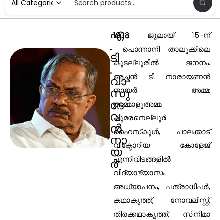
എം
1933 ജൂലായ് 15-ന്
.
പൊന്നാനി താലൂക്കിലെ
ടി
കൂടല്ലൂരില്‍ ജനനം.
.
അച്ഛന്‍: ടി. നാരായണന്‍
വാ
സു
നായര്‍. അമ്മ:
ദേ
അമ്മാളുഅമ്മ.
വ
കുമരനെല്ലൂര്‍
ന്‍
ഹൈസ്‌കൂള്‍, പാലക്കാട്
നാ
വിക്ടോറിയ കോളേജ്
യ
എന്നിവിടങ്ങളില്‍
ര്‍
വിദ്യാഭ്യാസം.
അധ്യാപനം, പത്രാധിപര്‍,
കഥാകൃത്ത്, നോവലിസ്റ്റ്,
തിരക്കഥാകൃത്ത്, സിനിമാ