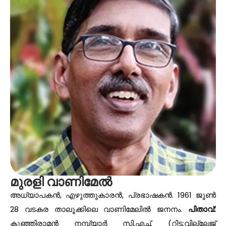
മുരളി വാണിമേൽ
അധ്യാപകൻ, എഴുത്തുകാരൻ, പ്രഭാഷകൻ. 1961 ജൂൺ
28 വടകര താലൂക്കിലെ വാണിമേലിൽ ജനനം.
പിതാവ്:
കുഞ്ഞിരാമൻ നമ്പ്യാർ സി.എച്ച്. (റിട്ട:വില്ലേജ്