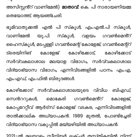
അസിസ്റ്റൻ്റ് വാണിമേൽ)
മാതാവ്:
കെ. പി നാരായണിയമ്മ
ഒതയോത്ത്, ആയഞ്ചേരി.
ഭൂമിവാതുക്കൽ എൽ പി സ്‌കൂൾ, എം.എൽ.പി സ്‌കൂൾ,
വാണിമേൽ യു.പി. സ്‌കൂൾ, വളയം ഗവൺമെൻ്റ്
ഹൈസ്‌കൂൾ, മടപ്പള്ളി ഗവൺമെന്റ് കോളേജ്, ഗവൺമെന്റ്റ്
ട്രെയിനിങ് കോളേജ് കോഴിക്കോട്, കോഴിക്കോട്
സർവ്വകലാശാല മലയാള വിഭാഗം, സർവ്വകലാശാല
വിദ്യാഭ്യാസ വിഭാഗം, എന്നിവിടങ്ങളിൽ പഠനം. എം.എ,
എം.എഡ്, എം.ഫിൽ ബിരുദങ്ങൾ.
കോഴിക്കോട് സർവ്വകലാശാലയുടെ വിവിധ ബിഎഡ്,
സെൻററുകൾ, മൊകേരി ഗവൺമെൻ്റ് കോളേജ്,
കോപ്പറേറ്റീവ് ആർട്സ് കോളേജ് വടകര, എന്നിവിടങ്ങളിൽ
താൽക്കാലിക അധ്യാപകൻ. 1989 മുതൽ, പോണ്ടിച്ചേരി
വിദ്യാഭ്യാസ വകുപ്പിൽ മയ്യഴിയിൽ അധ്യാപകൻ.
2021-ൽ മലയാളം സീനിയർ ലക്‌ചർ തസ്‌തികയിൽ നിന്ന്