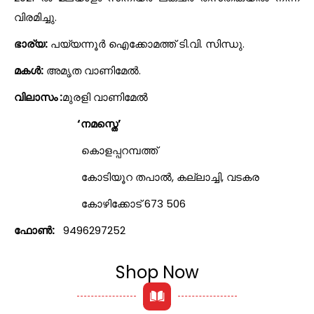
വിരമിച്ചു.
ഭാര്യ:
പയ്യന്നൂർ ഐക്കോമത്ത് ടി.വി. സിന്ധു.
മകൾ:
അമൃത വാണിമേൽ.
വിലാസം :
മുരളി വാണിമേൽ
‘നമസ്തെ’
കൊളപ്പറമ്പത്ത്
കോടിയൂറ തപാൽ, കല്ലാച്ചി, വടകര
കോഴിക്കോട് 673 506
ഫോൺ:
9496297252
Shop Now