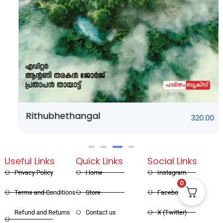
Rithubhethangal
320.00
Useful Links
Quick Links
Social Links
Privacy Policy
Home
Instagram
0
Terms and Conditions
Store
Facebook
Refund and Returns
Contact us
X (Twitter)