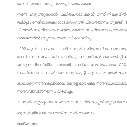
നെല്ലിക്കൽ അമ്മുഅമ്മയുടെയും മകൻ.
നടൻ, എഴുത്തുകാരൻ, ഫലിതപ്രഭാഷകൻ എന്നീ നിലകളിൽ സർ
ബിരുദം നേടിയശേഷം നാടകരംഗത്ത് പ്രവർത്തനം തുടങ്ങി. 
ചിറമ്മൽ സംവിധാനം ചെയ്ത്, കേന്ദ്ര സംഗീതനാടക അക്കാ
നാടകത്തിൽ സൂത്രധാരനായി വേഷമിട്ടു.
1992 ജൂൺ ഒന്നാം തിയ്യതി നമ്പൂരിഫലിതങ്ങൾ രംഗത്തവതര
റേഡിയോയിലും ടെലി വിഷനിലും പരിപാടികൾ അവതരിപ്പിക്കുന
വെള്ളരിപ്രാവിൻ്റെ ചങ്ങാതി, പൊറിഞ്ചു മറിയം ജോസ്, 
സംപ്രേഷണം ചെയ്തിരുന്ന തട്ടീം മുട്ടീം എന്ന പരമ്പരയിലു
കാലിക്കറ്റ് സർവകലാശാല, കേരളകാർഷിക സർവ്വകലാശാല എ
സർവ്വീസിൽനിന്നും വിരമിച്ചു.
2006-ൽ ഏറ്റവും നല്ല ഹാസ്യസാഹിത്യകൃതിക്കുള്ള കേര
തൃശൂർ ജില്ലയിലെ അരിമ്പൂരിൽ താമസം.
ഭാര്യ:
ലത.