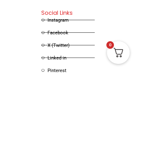
Social Links
Instagram
Facebook
0
X (Twitter)
Linked in
Pinterest
igned and Developed by
Xpertos.in