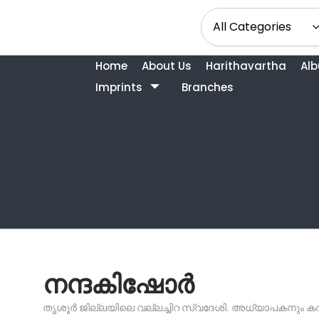
Home
About Us
Harithavartha
Al
Imprints
Branches
നന്ദകിഷോർ
തൃശൂർ ജില്ലയിലെ വല്ലച്ചിറ സ്വദേശി. അധ്യാപകനും കവി