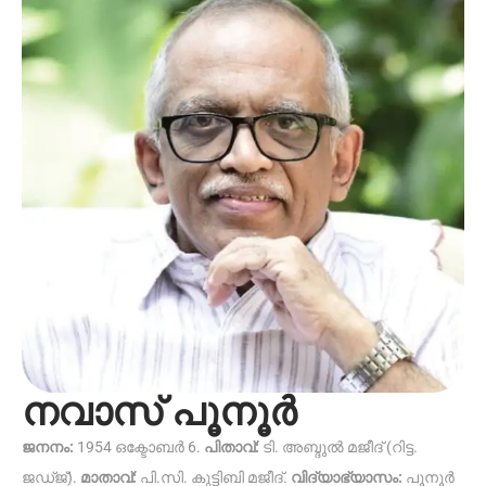
നവാസ് പൂനൂർ
ജനനം:
1954 ഒക്ടോബർ 6.
പിതാവ്:
ടി. അബ്ദുൽ മജീദ് (റിട്ട.
ജഡ്‌ജ്).
മാതാവ്:
പി.സി. കുട്ടിബി മജീദ്.
വിദ്യാഭ്യാസം:
പൂനൂർ