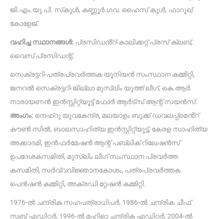
ജി.എം.യു.പി. സ്‌കൂൾ, കണ്ണൂർ ഗവ. ഹൈസ് കൂൾ, ഫാറൂഖ്
കോളേജ്.
വഹിച്ച സ്ഥാനങ്ങൾ:
പ്രസിഡൻ്റ്-കാലിക്കറ്റ് പ്രസ് ക്ലബ്,
വൈസ് പ്രസിഡന്റ്,
സെക്രട്ടറി-പത്രപ്രവർത്തക യൂനിയൻ സംസ്ഥാന കമ്മിറ്റി,
ജനറൽ സെക്രട്ടറി-ജില്ലാ മുസ്ലിം യൂത്ത് ലീഗ്, കെ.ആർ.
നാരായണൻ ഇൻസ്റ്റിറ്റ്യൂട്ട് ഫോർ ആർട്സ് ആന്റ് സയൻസ്.
അംഗം:
നെഹ്റു യുവകേന്ദ്ര, മലയാളം ബുക്ക് ഡവലപ്പ്മെൻ്റ്
കൗൺ സിൽ, ബാലസാഹിത്യ ഇൻസ്റ്റിറ്റ്യൂട്ട്, കേരള സാഹിത്യ
അക്കാദമി, ഇൻഫർമേഷൻ ആന്റ് പബ്ലിക് റിലേഷൻസ്
ഉപദേശകസമിതി, മുസ്‌ലിം ലീഗ് സംസ്ഥാന പ്രവർത്ത
കസമിതി, സർവ്വവിജ്ഞാനകോശം, പത്രപ്രവർത്തക
പെൻഷൻ കമ്മിറ്റി, അക്രഡി റ്റേഷൻ കമ്മിറ്റി.
1976-ൽ ചന്ദ്രിക സഹപത്രാധിപർ, 1986-ൽ ചന്ദ്രിക ചീഫ്
സബ് എഡിറ്റർ, 1996-ൽ മഹിളാ ചന്ദ്രിക എഡിറ്റർ, 2004-ൽ