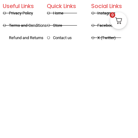
Useful Links
Quick Links
Social Links
Privacy Policy
Home
Instagram
0
Terms and Conditions
Store
Facebook
Refund and Returns
Contact us
X (Twitter)
Policy
Linked in
Shipping and Delivery
Pinterest
Copyright © 2025 Haritham Books. All
Designed and Developed by
Xpertos.in