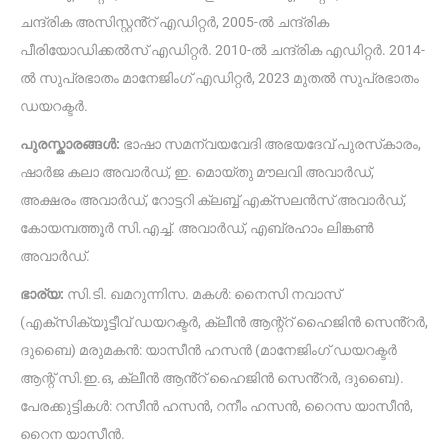
ചന്ദ്രിക അസിസ്റ്റൻ്റ് എഡിറ്റർ, 2005-ൽ ചന്ദ്രിക
പീരിയോഡിക്കൽസ് എഡിറ്റർ. 2010-ൽ ചന്ദ്രിക എഡിറ്റർ. 2014-
ൽ സുപ്രഭാതം മാനേജിംഗ് എഡിറ്റർ, 2023 മുതൽ സുപ്രഭാതം
ഡയറക്ടർ.
പുരസ്കാരങ്ങൾ:
ഭാഷാ സമന്വയവേദി അഭയദേവ് പുരസ്‌കാരം,
ഷാർജ കലാ അവാർഡ്, ഇ. മൊയ്തു‌ മൗലവി അവാർഡ്,
അക്ഷരം അവാർഡ്, റോട്ടറി ക്ലബ്ബ് എക്സലൻസ് അവാർഡ്,
കോയമ്പത്തൂർ സി.എച്ച്. അവാർഡ്, എബ്രഹാം ലിങ്കൺ
അവാർഡ്.
ഭാര്യ:
സി.ടി. ഖമറുന്നിസ. മകൾ: നൈസി നവാസ്
(എക്‌സിക്യൂട്ടീവ് ഡയറക്ടർ, ക്ലീൻ ആന്റ്റ് ഹൈജിൻ സെൻ്റർ,
ദുബൈ) മരുമകൻ: യാസീൻ ഹസൻ (മാനേജിംഗ് ഡയറക്ടർ
ആന്റ് സി.ഇ.ഒ, ക്ലീൻ ആൻ്റ് ഹൈജിൻ സെൻ്റർ, ദുബൈ).
പേരക്കുട്ടികൾ: റസീൻ ഹസൻ, റനീം ഹസൻ, റൈസ യാസീൻ,
റൈന യാസീൻ.