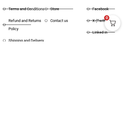
Privacy Policy
Home
Instagram
Terms and Conditions
Store
Facebook
0
Refund and Returns
Contact us
X (Twitter)
Policy
Linked in
Shipping and Delivery
Pinterest
Copyright © 2025 Haritham Books. All
Designed and Developed by
Xpertos.in
rights reserved