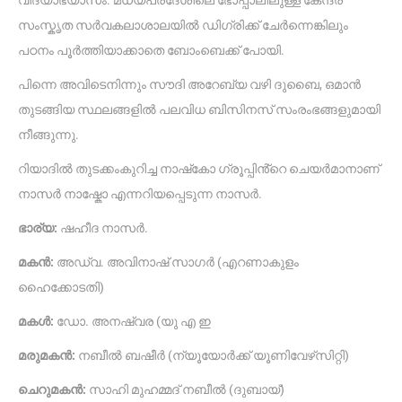
സംസ്കൃത സർവകലാശാലയിൽ ഡിഗ്രിക്ക് ചേർന്നെങ്കിലും
പഠനം പൂർത്തിയാക്കാതെ ബോംബെക്ക് പോയി.
പിന്നെ അവിടെനിന്നും സൗദി അറേബ്യ വഴി ദുബൈ, ഒമാൻ
തുടങ്ങിയ സ്ഥലങ്ങളിൽ പലവിധ ബിസിനസ് സംരംഭങ്ങളുമായി
നീങ്ങുന്നു.
റിയാദിൽ തുടക്കംകുറിച്ച നാഷ്‌കോ ഗ്രൂപ്പിൻ്റെ ചെയർമാനാണ്
നാസർ നാഷ്കോ എന്നറിയപ്പെടുന്ന നാസർ.
ഭാര്യ:
ഷഹീദ നാസർ.
മകൻ:
അഡ്വ. അവിനാഷ് സാഗർ (എറണാകുളം
ഹൈക്കോടതി)
മകൾ:
ഡോ. അനഷ്വര (യു എ ഇ
മരുമകൻ:
നബീൽ ബഷീർ (ന്യൂയോർക്ക് യൂണിവേഴ്‌സിറ്റി)
ചെറുമകൻ:
സാഹി മുഹമ്മദ് നബീൽ (ദുബായ്)