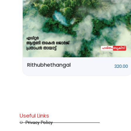
0.00
Rithubhethangal
320.00
Useful Links
Privacy Policy