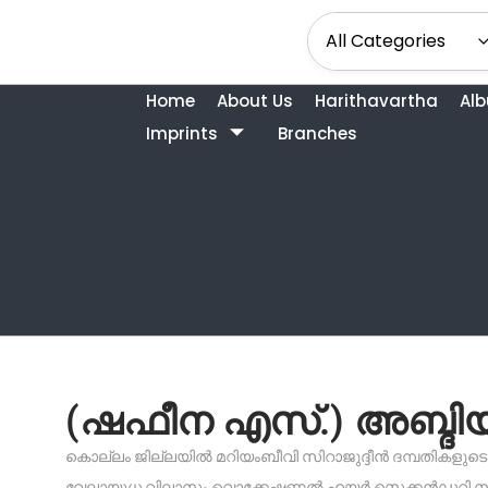
Home
About Us
Harithavartha
Al
Imprints
Branches
(ഷഫീന എസ്.) അബ്ദ
കൊല്ലം ജില്ലയിൽ മറിയംബീവി സിറാജുദ്ദീൻ ദമ്പതികളുട
വേലായുധ വിലാസം വൊക്കേഷണൽ ഹയർ സെക്കൻഡറി സ്‌കൂളി