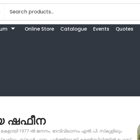
bum
Online Store
Catalogue
Events
Quotes
ിയ ഷഫീന
െ മകളായി 1977-ൽ ജനനം. ദേവിവിലാസം എൽ.പി. സ്‌കൂളിലും
ലും സ്‌കൂൾ പഠനം പൂർത്തിയാക്കി കൗൺസിലിങ്ങിൽ പോസ്റ്റ്