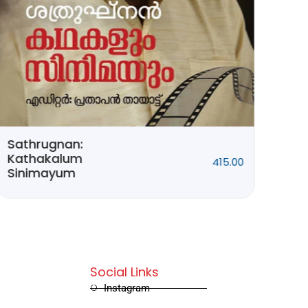
Sathrugnan:
Ivi
Kathakalum
415.00
Sinimayum
Social Links
Instagram