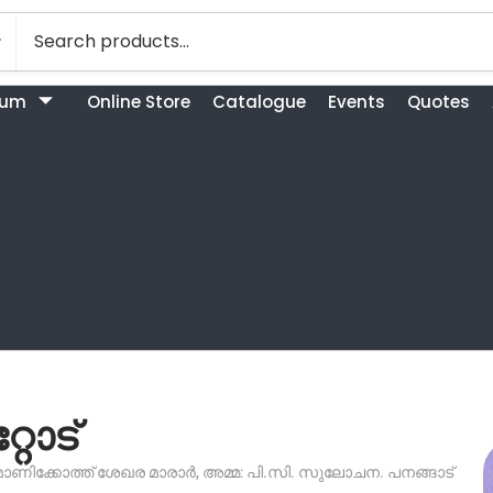
bum
Online Store
Catalogue
Events
Quotes
റോട്
മാണിക്കോത്ത് ശേഖര മാരാർ, അമ്മ: പി.സി. സുലോചന. പനങ്ങാട്