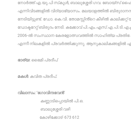
നോർത്ത് എ.യു.പി സ്‌കൂൾ, ബാലുശ്ശേരി ഗവ. ബോയ്സ് ഹൈ
എന്നിവിടങ്ങളിൽ വിദ്യാഭ്യാസം. മലയാളത്തിൽ ബിരുദാന
നേടിയിട്ടുണ്ട്. ഡോ. കെ.വി. തോമസ്സിൻ്റെ കീഴിൽ കാലിക്ക
ഡോക്ടറേറ്റ് ബിരുദം നേടി. കക്കോവ് പി.എം.എസ്.എ.പി.ട
2006-ൽ സംസ്ഥാന കേരളോത്സവത്തിൽ സാഹിത്യ പ്രതിഭ 
എന്നീ നിലകളിൽ പ്രവർത്തിക്കുന്നു. ആനുകാലികങ്ങളിൽ എഴ
ഭാര്യ:
ഭൈമി പ്രദീപ്
മകൾ
: കവിത പ്രദീപ്.
വിലാസം: ‘ഗോവിന്ദഭവൻ’
കണ്ണാടിപ്പൊയിൽ പി.ഒ.
ബാലുശ്ശേരി വഴി
കോഴിക്കോട്- 673 612