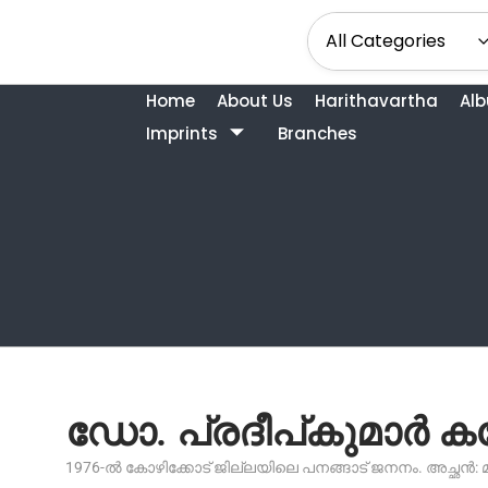
Home
About Us
Harithavartha
Al
Imprints
Branches
ഡോ. പ്രദീപ്‌കുമാർ കറ്
1976-ൽ കോഴിക്കോട് ജില്ലയിലെ പനങ്ങാട് ജനനം. അച്ഛൻ: 