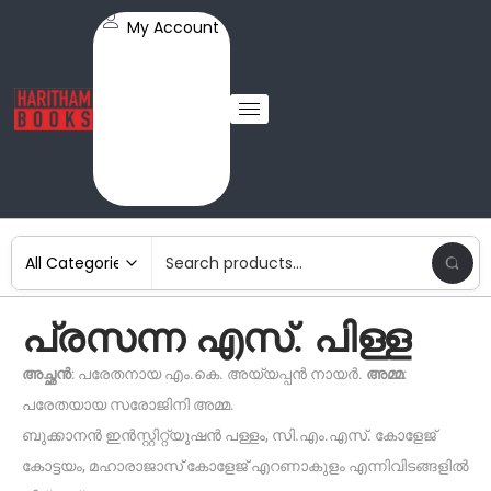
My Account
പ്രസന്ന എസ്. പിള്ള
അച്ഛൻ
: പരേതനായ എം.കെ. അയ്യപ്പൻ നായർ.
അമ്മ
:
പരേതയായ സരോജിനി അമ്മ.
ബുക്കാനൻ ഇൻസ്റ്റിറ്റ്യൂഷൻ പള്ളം, സി.എം.എസ്. കോളേജ്
കോട്ടയം, മഹാരാജാസ് കോളേജ് എറണാകുളം എന്നിവിടങ്ങളിൽ