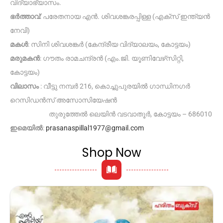
വിദ്യാഭ്യാസം.
ഭർത്താവ്
: പരേതനായ എൻ. ശിവശങ്കരപ്പിള്ള (എക്‌സ് ഇന്ത്യൻ
നേവി)
മകൾ
: സിനി ശിവശങ്കർ (കേന്ദ്രീയ വിദ്യാലയം, കോട്ടയം)
മരുമകൻ
: ഗൗതം രാമചന്ദ്രൻ (എം.ജി. യൂണിവേഴ്‌സിറ്റി,
കോട്ടയം)
വിലാസം
: വീട്ടു നമ്പർ 216, കൊച്ചുപുരയിൽ ഗാന്ധിനഗർ
റെസിഡൻസ് അസോസിയേഷൻ
തുരുത്തേൽ ലെയിൻ വടവാതൂർ, കോട്ടയം – 686010
ഇമെയിൽ
:
prasanaspillal1977@gmail.com
Shop Now