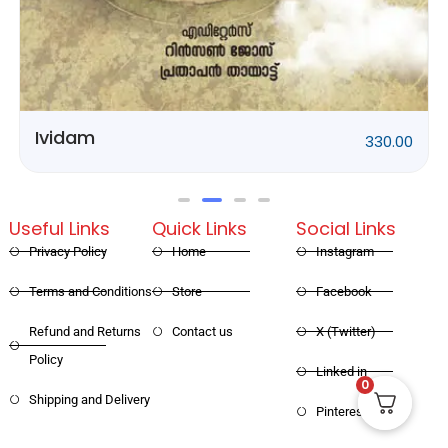
330.00
Rithubhethangal
Useful Links
Quick Links
Social Links
Privacy Policy
Home
Instagram
Terms and Conditions
Store
Facebook
Refund and Returns
Contact us
X (Twitter)
Policy
Linked in
0
Shipping and Delivery
Pinterest