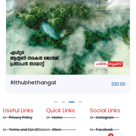
Rithubhethangal
320.00
Useful Links
Quick Links
Social Links
Privacy Policy
Home
Instagram
Terms and Conditions
Store
Facebook
0