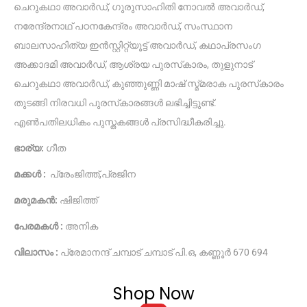
ചെറുകഥാ അവാർഡ്, ഗുരുസാഹിതി നോവൽ അവാർഡ്,
നരേന്ദ്രനാഥ് പഠനകേന്ദ്രം അവാർഡ്, സംസ്ഥാന
ബാലസാഹിത്യ ഇൻസ്റ്റിറ്റ്യൂട്ട് അവാർഡ്, കഥാപ്രസംഗ
അക്കാദമി അവാർഡ്, ആശ്രയ പുരസ്‌കാരം, തുളുനാട്
ചെറുകഥാ അവാർഡ്, കുഞ്ഞുണ്ണി മാഷ് സ്മ്‌മരാക പുരസ്‌കാരം
തുടങ്ങി നിരവധി പുരസ്‌കാരങ്ങൾ ലഭിച്ചിട്ടുണ്ട്.
എൺപതിലധികം പുസ്ത‌കങ്ങൾ പ്രസിദ്ധീകരിച്ചു.
ഭാര്യ:
ഗീത
മക്കൾ :
പ്രേംജിത്ത്,പ്രജിന
മരുമകൻ:
ഷിജിത്ത്
പേരമകൾ :
അനിക
വിലാസം :
പ്രേമാനന്ദ് ചമ്പാട് ചമ്പാട് പി.ഒ, കണ്ണൂർ 670 694
Shop Now