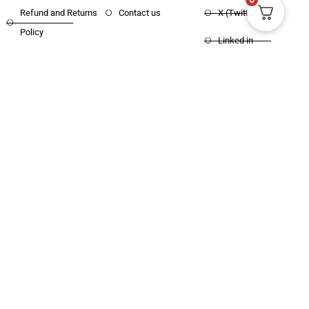
Refund and Returns
Contact us
X (Twitter)
Policy
Linked in
Shipping and Delivery
Pinterest
Copyright © 2025 Haritham Books. All
Designed and Developed by
Xpertos.in
rights reserved