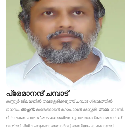
പ്രേമാനന്ദ് ചമ്പാട്
കണ്ണൂർ ജില്ലയിൽ തലശ്ശേരിക്കടുത്ത് ചമ്പാട് ഗ്രാമത്തിൽ
ജനനം.
അച്ഛൻ:
മുണ്ടങ്ങാടൻ ഗോപാലൻ മേസ്ത്രി.
അമ്മ:
നാണി.
ദീർഘകാലം അദ്ധ്യാപകനായിരുന്നു. അംബേദ്‌കർ അവാർഡ്,
വിശ്വദീപ്‌തി ചെറുകഥാ അവാർഡ്, അധ്യാപക കലാവേദി