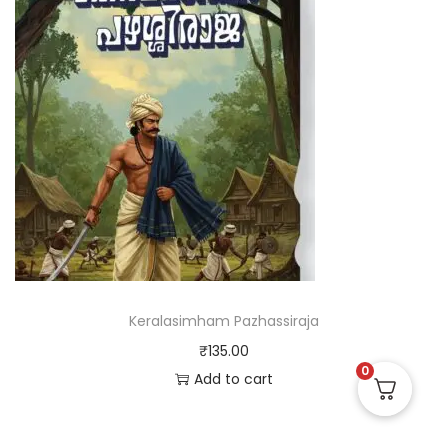
Keralasimham Pazhassiraja
₹
135.00
0
Add to cart