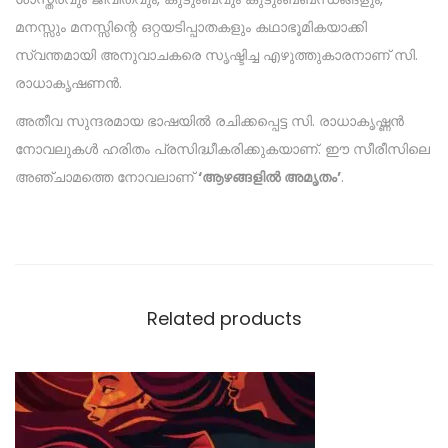
മനസ്സും മനസ്സിന്റെ ഒറ്റയടിപ്പാതകളും കഥാഭൂമികയാക്കി
സ്വന്തമായി അനുവാചകരെ സൃഷ്ടിച്ച എഴുത്തുകാരനാണ് സി.
രാധാകൃഷണൻ.
അതീവ സുന്ദരമായ ഭാഷയിൽ രചിക്കപ്പെട്ട സി. രാധാകൃഷ്ണൻ
നോവലുകൾ ഹരിതം പ്രസിദ്ധീകരിക്കുകയാണ്. ഈ സീരീസിലെ
അഞ്ചാമത്തെ നോവലാണ്
‘ആഴങ്ങളിൽ അമൃതം’
.
Related products