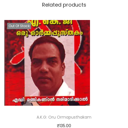
Related products
Out Of Stock
A.K.G: Oru Ormapusthakam
₹
135.00