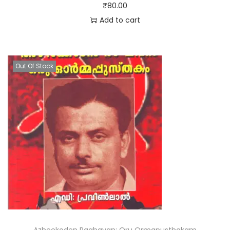
₹
80.00
Add to cart
Out Of Stock
Azheekoden Raghavan: Oru Ormapusthakam