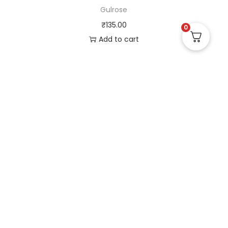
Gulrose
₹
135.00
0
Add to cart
Useful Links
Quick Links
Social Links
Privacy Policy
Home
Instagram
Terms and Conditions
Store
Facebook
Refund and Returns
Contact us
X (Twitter)
Policy
Linked in
Shipping and Delivery
Pinterest