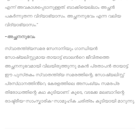
എന്ന് അവകാശപ്പെടാനുള്ളത്. ബാക്കിയെല്ലാം അച്ഛൻ
പകർന്നുതന്ന വിദ്യാഭ്യാസം. അച്ഛനനുഭവം എന്ന വലിയ
വിദ്യാഭ്യാസം.”
-അച്ഛനനുഭവം
സ്വാതന്ത്ര്യസമര സേനാനിയും ഗാന്ധിയൻ
സോഷ്യലിസ്റ്റുമായ തായാട്ട് ബാലൻറെ ജീവിതത്തെ
അച്ഛനനുഭവമായി വിലയിരുത്തുന്നു മകൻ പ്രതാപൻ തായാട്ട്.
ഈ പുസ്‌തകം സ്വാതന്ത്ര്യ സമരത്തിന്റെ, സോഷ്യലിസ്റ്റ്
പ്രസ്‌ഥാനത്തിൻ്റെ, കേരളത്തിലെ അസംഖ്യം സമരപ്ര
തിരോധത്തിന്റെ കഥ കൂടിയാണ്. കൂടെ, വടക്കേ മലബാറിന്റെ
രാഷ്ട്രീയ-സാംസ്കാരിക-സാമൂഹിക ചരിത്രം കൂടിയായി മാറുന്നു.