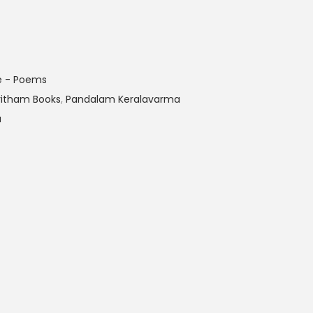
re - Poems
ritham Books
,
Pandalam Keralavarma
a