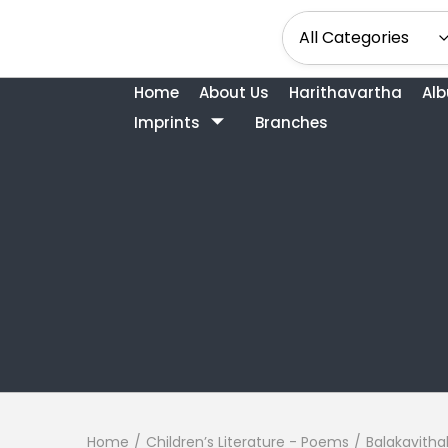
Home
About Us
Harithavartha
Al
Imprints
Branches
Home
/
Children’s Literature - Poems
/
Balakavitha