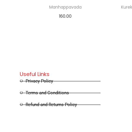
Manhappavada
Kure
160.00
Read more
Useful Links
Privacy Policy
Terms and Conditions
Refund and Returns Policy
Shipping and Delivery