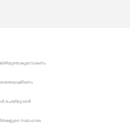
ക്തിയുണ്ടാകുമാറാകണം
 വരാതെയാക്കീടണം
്ങൾ ചെയ്യുവാൻ
ം കവിതകളുടെ സമാഹാരം