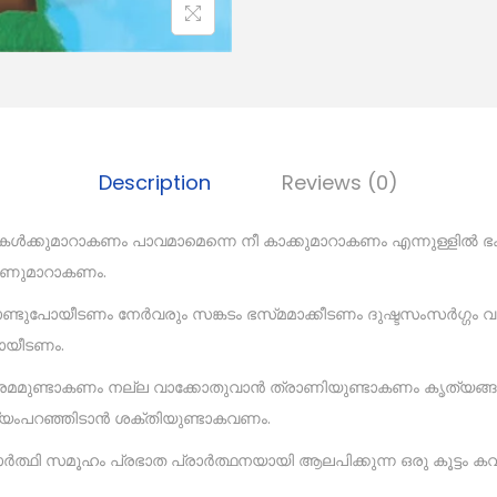
Description
Reviews (0)
്കുമാറാകണം പാവമാമെന്നെ നീ കാക്കുമാറാകണം എന്നുള്ളിൽ ഭ
കാണുമാറാകണം.
ണ്ടുപോയീടണം നേർവരും സങ്കടം ഭസ്‌മമാക്കീടണം ദുഷ്ടസംസർഗ്ഗം
ായീടണം.
്രേമമുണ്ടാകണം നല്ല വാക്കോതുവാൻ ത്രാണിയുണ്ടാകണം കൃത്യങ
്യംപറഞ്ഞിടാൻ ശക്തിയുണ്ടാകവണം.
്യാർത്ഥി സമൂഹം പ്രഭാത പ്രാർത്ഥനയായി ആലപിക്കുന്ന ഒരു കൂട്ട