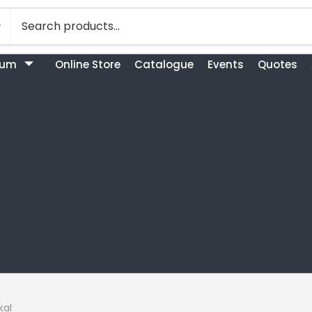
bum
Online Store
Catalogue
Events
Quotes
kal