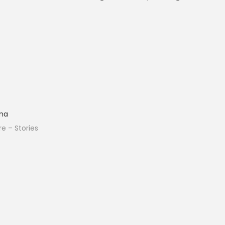
ma
re – Stories