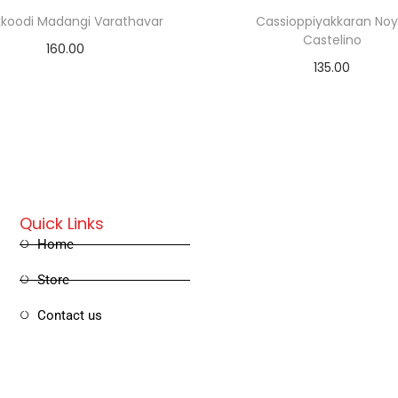
kkoodi Madangi Varathavar
Cassioppiyakkaran Noy
Castelino
160.00
135.00
Add to cart
Add to cart
Quick Links
Home
Store
Contact us