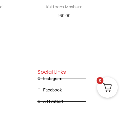
el
Kutteem Mashum
160.00
Add to cart
Social Links
Instagram
0
Facebook
X (Twitter)
Linked in
Pinterest