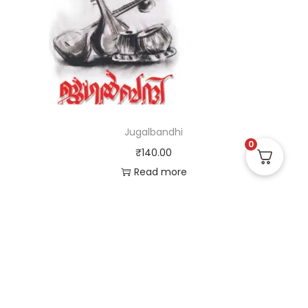
Jugalbandhi
0
₹
140.00
Read more
Useful Links
Quick Links
Social Links
Privacy Policy
Home
Instagram
Terms and Conditions
Store
Facebook