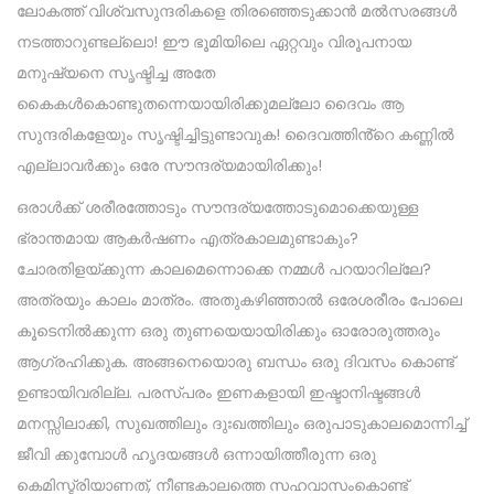
ലോകത്ത് വിശ്വസുന്ദരികളെ തിരഞ്ഞെടുക്കാൻ മൽസരങ്ങൾ
നടത്താറുണ്ടല്ലൊ! ഈ ഭൂമിയിലെ ഏറ്റവും വിരൂപനായ
മനുഷ്യനെ സൃഷ്ടിച്ച അതേ
കൈകൾകൊണ്ടുതന്നെയായിരിക്കുമല്ലോ ദൈവം ആ
സുന്ദരികളേയും സൃഷ്ടിച്ചിട്ടുണ്ടാവുക! ദൈവത്തിൻ്റെ കണ്ണിൽ
എല്ലാവർക്കും ഒരേ സൗന്ദര്യമായിരിക്കും!
ഒരാൾക്ക് ശരീരത്തോടും സൗന്ദര്യത്തോടുമൊക്കെയുള്ള
ഭ്രാന്തമായ ആകർഷണം എത്രകാലമുണ്ടാകും?
ചോരതിളയ്ക്കുന്ന കാലമെന്നൊക്കെ നമ്മൾ പറയാറില്ലേ?
അത്രയും കാലം മാത്രം. അതുകഴിഞ്ഞാൽ ഒരേശരീരം പോലെ
കൂടെനിൽക്കുന്ന ഒരു തുണയെയായിരിക്കും ഓരോരുത്തരും
ആഗ്രഹിക്കുക. അങ്ങനെയൊരു ബന്ധം ഒരു ദിവസം കൊണ്ട്
ഉണ്ടായിവരില്ല. പരസ്‌പരം ഇണകളായി ഇഷ്ടാനിഷ്ടങ്ങൾ
മനസ്സിലാക്കി, സുഖത്തിലും ദുഃഖത്തിലും ഒരുപാടുകാലമൊന്നിച്ച്
ജീവി ക്കുമ്പോൾ ഹൃദയങ്ങൾ ഒന്നായിത്തീരുന്ന ഒരു
കെമിസ്ട്രിയാണത്, നീണ്ടകാലത്തെ സഹവാസംകൊണ്ട്