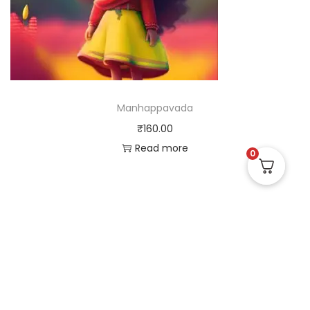
Manhappavada
₹
160.00
Read more
0
Useful Links
Quick Links
Social Links
Privacy Policy
Home
Instagram
Terms and Conditions
Store
Facebook
Refund and Returns
Contact us
X (Twitter)