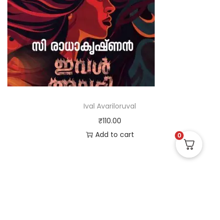
Ival Avariloruval
₹
110.00
Add to cart
0
Useful Links
Quick Links
Social Links
Privacy Policy
Home
Instagram