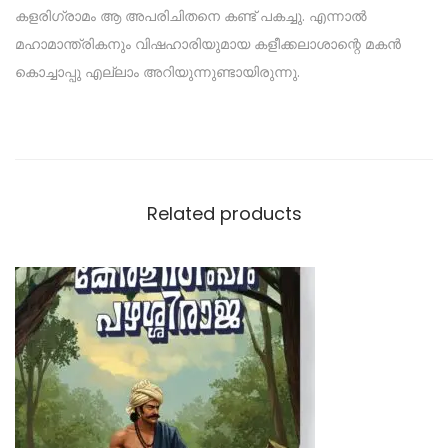
കളരിഗ്രാമം ആ അപരിചിതനെ കണ്ട് പകച്ചു. എന്നാൽ
മഹാമാന്ത്രികനും വിഷഹാരിയുമായ കളീക്കലാശാന്റെ മകൻ
കൊച്ചാപ്പു എല്ലാം അറിയുന്നുണ്ടായിരുന്നു.
Related products