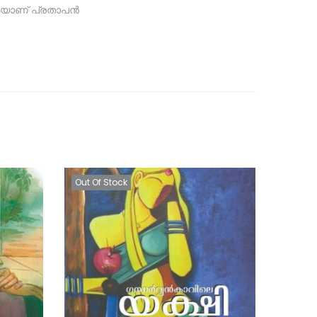
കയാണ് പ്രതാപൻ
Out Of Stock