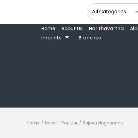
Home
About Us
Harithavartha
Al
Imprints
Branches
Home
/
Novel - Popular
/
Rajavu Nagnananu