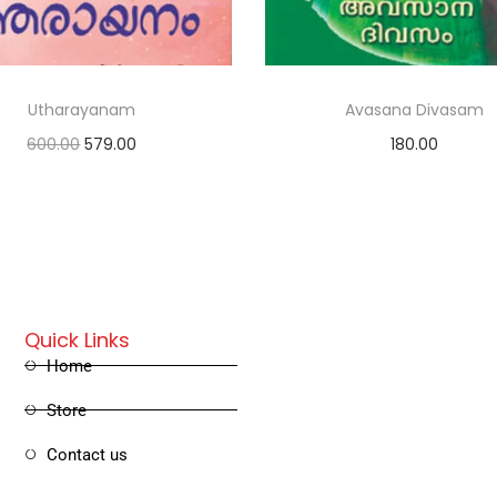
Utharayanam
Avasana Divasam
600.00
579.00
180.00
Add to cart
Read more
Quick Links
Home
Store
Contact us