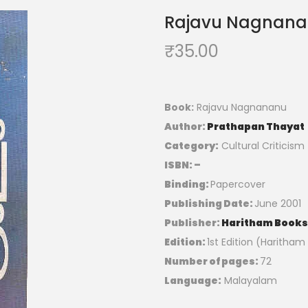
Rajavu Nagnan
₹
35.00
Book:
Rajavu Nagnananu
Author:
Prathapan Thayat
Category:
Cultural Criticism
ISBN: –
Binding:
Papercover
Publishing Date:
June 2001
Publisher:
Haritham Books
Edition:
1st Edition (Haritham
Number of pages:
72
Language:
Malayalam