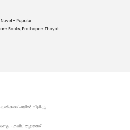
,
Novel - Popular
ham Books
,
Prathapan Thayat
ൽക്കാഴ്‌ചയിൽ വിളിച്ചു
ശബ്ദം. എല്ല് തുളഞ്ഞ്