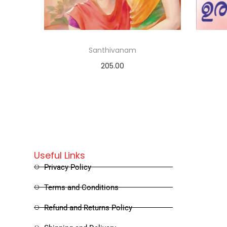
Santhivanam
205.00
Add to cart
Useful Links
Privacy Policy
Terms and Conditions
Refund and Returns Policy