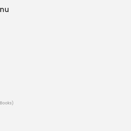
anu
 Books)