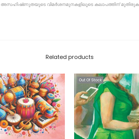
ന അസഹിഷ്‌ണുതയുടെ വിമർശനമുനകളിലൂടെ കലാപത്തിന് മുതിരു
Related products
Out Of Stock