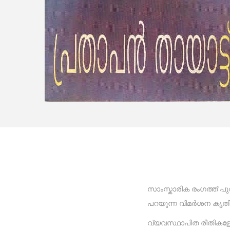
സാംസ്കാരിക രംഗത്ത് പു
പറയുന്ന വിമർശന കൃതി
വ്യവസ്ഥാപിത രീതികളോട്