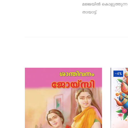
മജ്ജയിൽ കൊളുത്തുന്
തായാട്ട്.
-4%