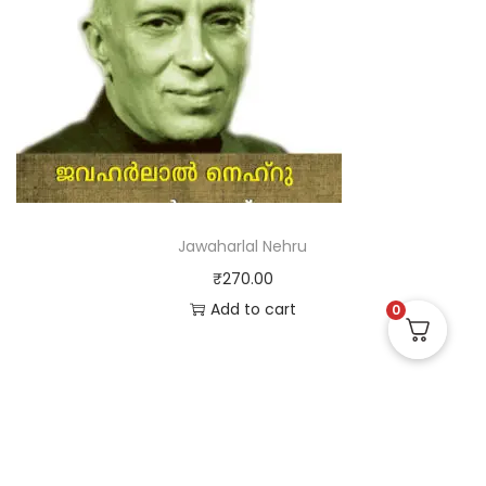
Jawaharlal Nehru
₹
270.00
Add to cart
0
Useful Links
Quick Links
Social Links
Privacy Policy
Home
Instagram