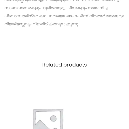
സംഭവപരമ്പരകളും. ദുരിതങ്ങളും പീഡകളും സമ്മാനിച്ച
പ്രവാസത്തിൻ്റെ കഥ. ഇവയെല്ലാം ചേർന്ന് വിമതമർമ്മരങ്ങളെ
വ്യത്യസ്തവും വ്യതിരിക്തവുമാക്കുന്നു.
Related products