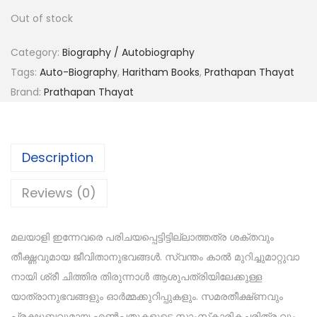
Out of stock
Category:
Biography / Autobiography
Tags:
Auto-Biography
,
Haritham Books
,
Prathapan Thayat
Brand:
Prathapan Thayat
Description
Reviews (0)
മലയാളി ഇന്നേവരെ പരിചയപ്പെട്ടിട്ടില്ലാത്തത്ര ശക്തവും
തീക്ഷ്ണവുമായ ജീവിതാനുഭവങ്ങൾ. സ്വന്തം കാൽ മുറിച്ചുമാറ്റുവാ
നായി ശ്രീ ചിത്തിര തിരുന്നാൾ ആശുപത്രിയിലേക്കുള്ള
യാത്രാനുഭവങ്ങളും ഓർമ്മക്കുറിപ്പുകളും. സമരതീക്ഷ്‌ണവും
പ്രക്ഷുബ്ധവുമായ എൺപതുകളുടെ സാംസ്‌കാരികചരിത്ര വും