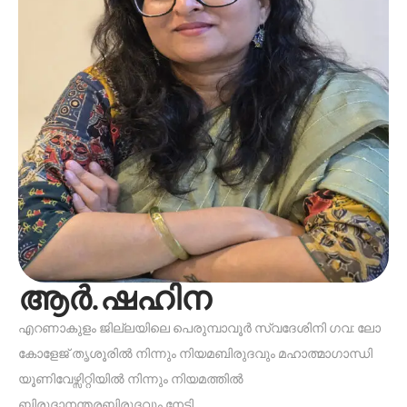
ആർ.ഷഹിന
എറണാകുളം ജില്ലയിലെ പെരുമ്പാവൂർ സ്വദേശിനി ഗവ: ലോ
കോളേജ് തൃശൂരിൽ നിന്നും നിയമബിരുദവും മഹാത്മാഗാന്ധി
യൂണിവേഴ്സ‌ിറ്റിയിൽ നിന്നും നിയമത്തിൽ
ബിരുദാനന്തരബിരുദവും നേടി.