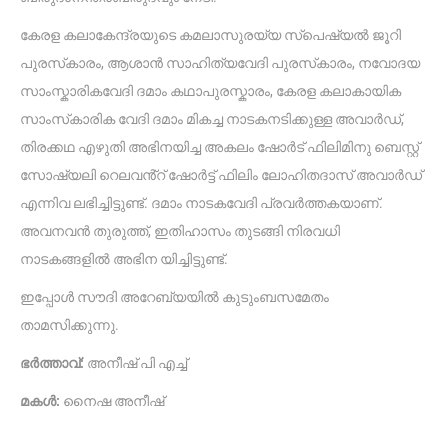
കേരള കലാകേന്ദ്രയുടെ കമലാസുരയ്യ സ്പെഷ്യൽ ജൂറി
പുരസ്‌കാരം, ആശാൻ സാഹിത്യവേദി പുരസ്‌കാരം, നവോദയ
സാംസ്കാരികവേദി ദമാം കഥാപുരസ്ക‌ാരം, കേരള കലാകായിക
സാംസ്‌കാരിക വേദി ദമാം മികച്ച നാടകനടിക്കുള്ള അവാർഡ്,
തിരക്കഥ എഴുതി അഭിനയിച്ച അകലം ഷോർട് ഫിലിമിനു ബെസ്റ്റ്
സോഷ്യലി റെലവൻ്റ് ഷോർട്ട് ഫിലിം ലോഹിതദാസ് അവാർഡ്
എന്നിവ ലഭിച്ചിട്ടുണ്ട്. ദമാം നാടകവേദി പ്രവർത്തകയാണ്.
അവനവൻ തുരുത്ത്, ഇതിഹാസം തുടങ്ങി നിരവധി
നാടകങ്ങളിൽ അഭിന യിച്ചിട്ടുണ്ട്.
ഇപ്പോൾ സൗദി അറേബ്യയിൽ കുടുംബസമേതം
താമസിക്കുന്നു.
ഭർത്താവ്:
അനീഷ് പി എച്ച്
മകൾ:
നൈഷ അനീഷ്