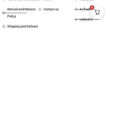
Terms and Conditions
Store
Facebook
0
Refund and Returns
Contact us
X (Twitter)
Policy
Linked in
Shipping and Delivery
Pinterest
Copyright © 2025 Haritham Books. All
Designed and Developed by
Xpertos.in
rights reserved