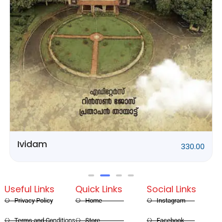
Rithubhethangal
320.00
Useful Links
Quick Links
Social Links
Privacy Policy
Home
Instagram