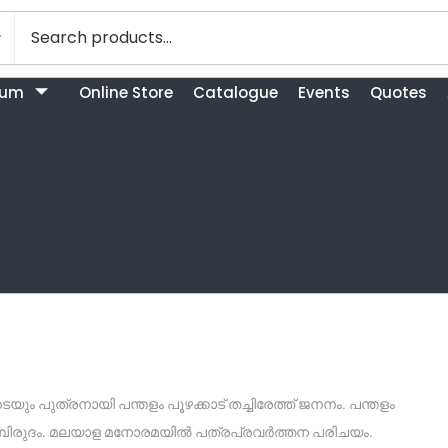
bum
Online Store
Catalogue
Events
Quotes
ം പുത്രനായി പന്തളം പൂഴക്കാട് തച്ചിരേത്ത് ജനനം. പന്തളം
് ബിരുദം. മലയാള മനോരമയിൽ പത്രപ്രവർത്തന പരിചയം.