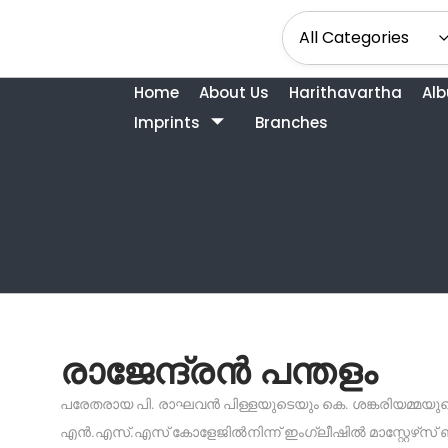
Home
About Us
Harithavartha
Al
Imprints
Branches
രാജേന്ദ്രൻ പന്തളം
പരേതരായ പി. രാഘവൻ പിള്ളയുടെയും കെ. ശങ്കരിയമ്മയുടെയു
എൻ.എസ്.എസ് കോളേജിൽനിന്ന് ഇംഗ്ലീഷിൽ മാസ്റ്റേഴ്‌സ