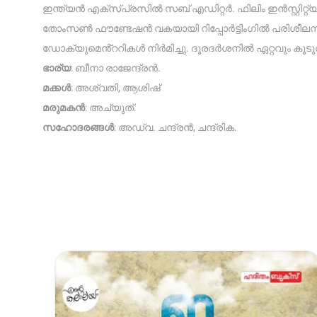
ഇന്ത്യൻ എക്‌സ്പ്രസിൽ സബ് എഡിറ്റർ. ഫിലിം ഇൻസ്റ്റിറ്
തോംസൺ ഫൗണ്ടേഷൻ വകയായി റിപ്പോർട്ടിംഗിൽ പരിശീലനം. 
ഡോക്യുമെൻ്ററികൾ നിർമിച്ചു. ദൂരദർശനിൽ ഏറ്റവും കൂ
ഭാര്യ
: ബീനാ രാജേന്ദ്രൻ.
മക്കൾ
: അശ്വതി, ആശിഷ്
മരുമകൻ
: അച്യുത്.
സഹോദരങ്ങൾ
: അഡ്വ. ചന്ദ്രൻ, ചന്ദ്രിക.