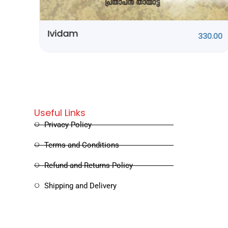
0.00
Rithubhethangal
320.00
Useful Links
Privacy Policy
Terms and Conditions
Refund and Returns Policy
Shipping and Delivery