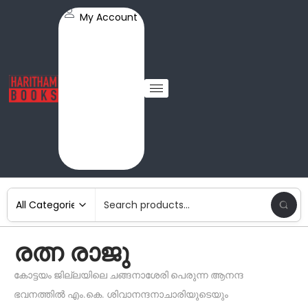
My Account
രത്ന രാജു
കോട്ടയം ജില്ലയിലെ ചങ്ങനാശേരി പെരുന്ന ആനന്ദ
ഭവനത്തിൽ എം.കെ. ശിവാനന്ദനാചാരിയുടെയും