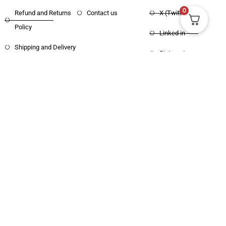
0
Refund and Returns
Contact us
X (Twitter)
Policy
Linked in
Shipping and Delivery
Pinterest
Copyright © 2025 Haritham Books. All
Designed and Developed by
Xpertos.in
rights reserved