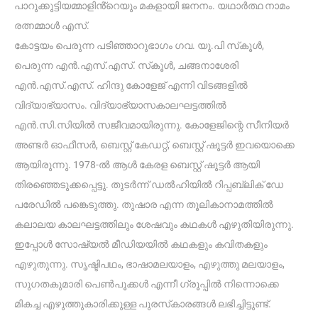
പാറുക്കുട്ടിയമ്മാളിൻ്റെയും മകളായി ജനനം. യഥാർത്ഥ നാമം
രത്നമ്മാൾ എസ്.
കോട്ടയം പെരുന്ന പടിഞ്ഞാറുഭാഗം ഗവ. യു.പി സ്‌കൂൾ,
പെരുന്ന എൻ.എസ്.എസ്. സ്‌കൂൾ, ചങ്ങനാശേരി
എൻ.എസ്.എസ്. ഹിന്ദു കോളേജ് എന്നി വിടങ്ങളിൽ
വിദ്യാഭ്യാസം. വിദ്യാഭ്യാസകാലഘട്ടത്തിൽ
എൻ.സി.സിയിൽ സജീവമായിരുന്നു. കോളേജിന്റെ സീനിയർ
അണ്ടർ ഓഫീസർ, ബെസ്റ്റ് കേഡറ്റ്, ബെസ്റ്റ് ഷൂട്ടർ ഇവയൊക്കെ
ആയിരുന്നു. 1978-ൽ ആൾ കേരള ബെസ്റ്റ് ഷൂട്ടർ ആയി
തിരഞ്ഞെടുക്കപ്പെട്ടു. തുടർന്ന് ഡൽഹിയിൽ റിപ്പബ്ലിക് ഡേ
പരേഡിൽ പങ്കെടുത്തു. തുഷാര എന്ന തൂലികാനാമത്തിൽ
കലാലയ കാലഘട്ടത്തിലും ശേഷവും കഥകൾ എഴുതിയിരുന്നു.
ഇപ്പോൾ സോഷ്യൽ മീഡിയയിൽ കഥകളും കവിതകളും
എഴുതുന്നു. സൃഷ്ടിപഥം, ഭാഷാമലയാളം, എഴുത്തു മലയാളം,
സുഗതകുമാരി പെൺപൂക്കൾ എന്നീ ഗ്രൂപ്പിൽ നിന്നൊക്കെ
മികച്ച എഴുത്തുകാരിക്കുള്ള പുരസ്‌കാരങ്ങൾ ലഭിച്ചിട്ടുണ്ട്.