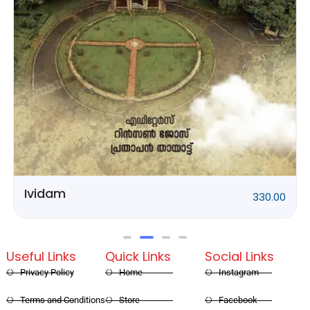
Rithubhethangal
320.00
Useful Links
Quick Links
Social Links
Privacy Policy
Home
Instagram
Terms and Conditions
Store
Facebook