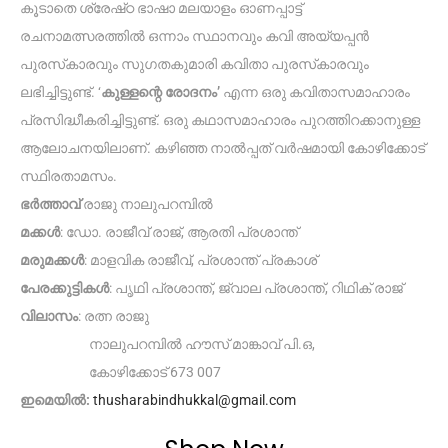
കൂടാതെ ശ്രേഷ്‌ഠ ഭാഷാ മലയാളം ഓണപ്പാട്ട്
രചനാമത്സരത്തിൽ ഒന്നാം സ്ഥാനവും കവി അയ്യപ്പൻ
പുരസ്‌കാരവും സുഗതകുമാരി കവിതാ പുരസ്‌കാരവും
ലഭിച്ചിട്ടുണ്ട്. ‘
കുള്ളന്റെ രോദനം’
എന്ന ഒരു കവിതാസമാഹാരം
പ്രസിദ്ധീകരിച്ചിട്ടുണ്ട്. ഒരു കഥാസമാഹാരം പുറത്തിറക്കാനുള്ള
ആലോചനയിലാണ്. കഴിഞ്ഞ നാൽപ്പത് വർഷമായി കോഴിക്കോട്
സ്ഥിരതാമസം.
ഭർത്താവ്
രാജു നാലുപറമ്പിൽ
മക്കൾ
: ഡോ. രാജീവ് രാജ്, ആരതി പ്രശാന്ത്
മരുമക്കൾ
: മാളവിക രാജീവ്, പ്രശാന്ത് പ്രകാശ്
പേരക്കുട്ടികൾ
: പൃഥി പ്രശാന്ത്, ജ്വാല പ്രശാന്ത്, റിഥിക് രാജ്
വിലാസം
: രത്ന രാജു
നാലുപറമ്പിൽ ഹൗസ് മാങ്കാവ് പി.ഒ,
കോഴിക്കോട് 673 007
ഇമെയിൽ:
thusharabindhukkal@gmail.com