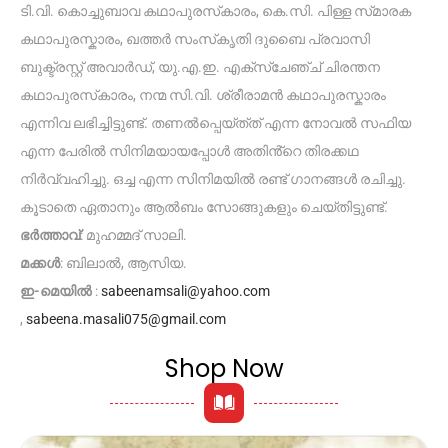
ടി.വി. കൊച്ചുബാവ കഥാപുരസ്‌കാരം, കെ.സി. പിള്ള സ്‌മാരക
കഥാപുരസ്ക‌ാരം, ഖത്തർ സംസ്‌കൃതി ദുബൈ പ്രവാസി
ബുക്ട്രസ്റ്റ് അവാർഡ്, യു.എ.ഇ. എക്സ്ചേഞ്ച് ചിരന്തന
കഥാപുരസ്‌കാരം, നന്മ സി.വി. ശ്രീരാമൻ കഥാപുരസ്ക‌ാരം
എന്നിവ ലഭിച്ചിട്ടുണ്ട്. തണൽപ്പെയ്ത്‌ത് എന്ന നോവൽ സഫിയ
എന്ന പേരിൽ സിനിമയായപ്പോൾ അതിൻ്റെ തിരക്കഥ
നിർവ്വഹിച്ചു. ഒച്ച എന്ന സിനിമയിൽ രണ്ട് ഗാനങ്ങൾ രചിച്ചു.
കൂടാതെ ഏതാനും ആൽബം സോങ്ങുകളും ചെയ്തിട്ടുണ്ട്.
ഭർത്താവ്
: മുഹമ്മദ് സാലി.
മക്കൾ
: ബിലാൽ, ആസിയ.
ഇ-മെയിൽ
:
sabeenamsali@yahoo.com
,
sabeena.masali075@gmail.com
Shop Now