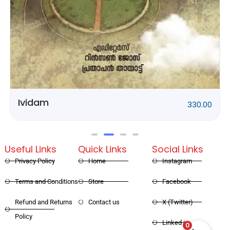
Rithubhethangal
320.00
Useful Links
Quick Links
Social Links
Privacy Policy
Home
Instagram
Terms and Conditions
Store
Facebook
Refund and Returns
Contact us
X (Twitter)
Policy
0
Linked in