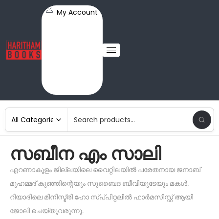
My Account
സബീന എം സാലി
എറണാകുളം ജില്ലയിലെ വൈറ്റിലയിൽ പരേതനായ ജനാബ്
മുഹമ്മദ് കുഞ്ഞിന്റെയും സുബൈദ ബീവിയുടേയും മകൾ.
റിയാദിലെ മിനിസ്ട്രി ഹോ സ്പ്‌പിറ്റലിൽ ഫാർമസിസ്റ്റ് ആയി
ജോലി ചെയ്തുവരുന്നു.