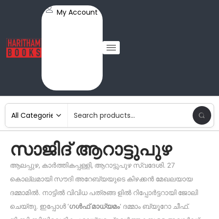
My Account
സാജിദ് ആറാട്ടുപുഴ
ആലപ്പുഴ, കാർത്തികപ്പള്ളി, ആറാട്ടുപുഴ സ്വദേശി. 27
കൊല്ലമായി സൗദി അറേബ്യയുടെ കിഴക്കൻ മേഖലയായ
ദമ്മാമിൽ. നാട്ടിൽ വിവിധ പത്രങ്ങ ളിൽ റിപ്പോർട്ടറായി ജോലി
ചെയ്‌തു. ഇപ്പോൾ ‘
ഗൾഫ് മാധ്യമം
‘ ദമ്മാം ബ്യൂറോ ചീഫ്.