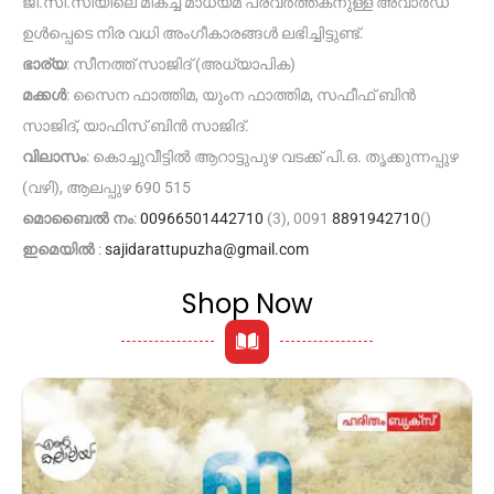
ജി.സി.സിയിലെ മികച്ച മാധ്യമ പ്രവർത്തകനുള്ള അവാർഡ്
ഉൾപ്പെടെ നിര വധി അംഗീകാരങ്ങൾ ലഭിച്ചിട്ടുണ്ട്.
ഭാര്യ
: സീനത്ത് സാജിദ് (അധ്യാപിക)
മക്കൾ
: സൈന ഫാത്തിമ, യുംന ഫാത്തിമ, സഫീഫ് ബിൻ
സാജിദ്, യാഫിസ് ബിൻ സാജിദ്.
വിലാസം
: കൊച്ചുവീട്ടിൽ ആറാട്ടുപുഴ വടക്ക് പി.ഒ. തൃക്കുന്നപ്പുഴ
(വഴി), ആലപ്പുഴ 690 515
മൊബൈൽ നം
:
00966501442710
(3), 0091
8891942710
()
ഇമെയിൽ
:
sajidarattupuzha@gmail.com
Shop Now