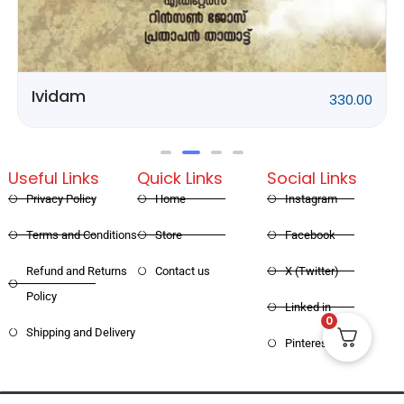
Rithubhethangal
320.00
Useful Links
Quick Links
Social Links
Privacy Policy
Home
Instagram
Terms and Conditions
Store
Facebook
Refund and Returns
Contact us
X (Twitter)
Policy
Linked in
0
Shipping and Delivery
Pinterest